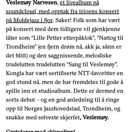
Veslemøy Narvesen
,
et livealbum på
soundcloud, med opptak fra trioens konsert
på Moldejazz i fjor
. Saker! Folk som har vært
på konsert med dem tidligere vil gjenkjenne
låter som “Lille Petter etterpåklok”, “Nattog til
Trondheim” (en fjern drøm nå, akk ja, sånn er
det blitt) og den saggnissende, melodiske
trudelutten trudelutten “Sang til Veslemøy”.
Kongla har vært sertifiserte NTT-favoritter en
god stund nå, men de har fremdeles til gode å
spille inn et studioalbum. Dette er dermed en
sorts debut – og en god anledning til å ringe
opp til Norges Jazzhovedstad, Trondheim, og
snakke med selveste skjerfet
, Veslemøy.
Gratulerer med skiveslipp!