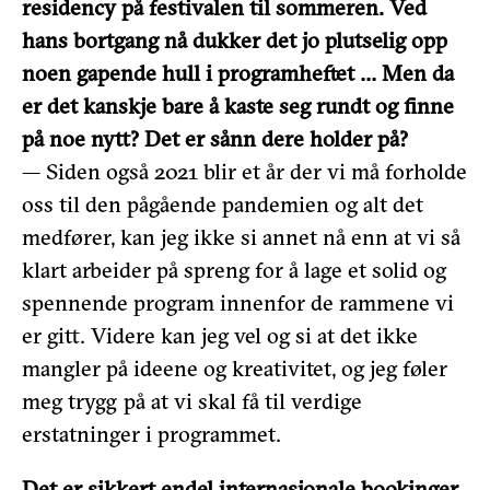
residency på festivalen til sommeren. Ved
hans bortgang nå dukker det jo plutselig opp
noen gapende hull i programheftet … Men da
er det kanskje bare å kaste seg rundt og finne
på noe nytt? Det er sånn dere holder på?
— Siden også 2021 blir et år der vi må forholde
oss til den pågående pandemien og alt det
medfører, kan jeg ikke si annet nå enn at vi så
klart arbeider på spreng for å lage et solid og
spennende program innenfor de rammene vi
er gitt. Videre kan jeg vel og si at det ikke
mangler på ideene og kreativitet, og jeg føler
meg trygg på at vi skal få til verdige
erstatninger i programmet.
Det er sikkert endel internasjonale bookinger