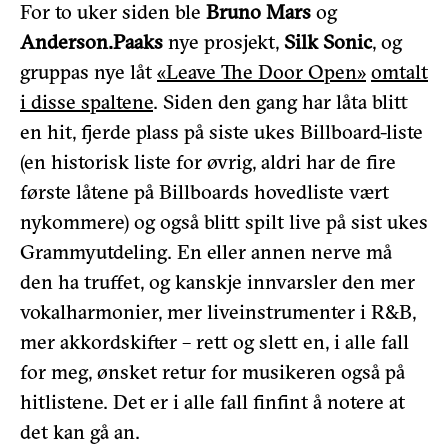
For to uker siden ble
Bruno Mars
og
Anderson.Paaks
nye prosjekt,
Silk Sonic
, og
gruppas nye låt
«Leave The Door Open»
omtalt
i disse spaltene
. Siden den gang har låta blitt
en hit, fjerde plass på siste ukes Billboard-liste
(en historisk liste for øvrig, aldri har de fire
første låtene på Billboards hovedliste vært
nykommere) og også blitt spilt live på sist ukes
Grammyutdeling. En eller annen nerve må
den ha truffet, og kanskje innvarsler den mer
vokalharmonier, mer liveinstrumenter i R&B,
mer akkordskifter – rett og slett en, i alle fall
for meg, ønsket retur for musikeren også på
hitlistene. Det er i alle fall finfint å notere at
det kan gå an.