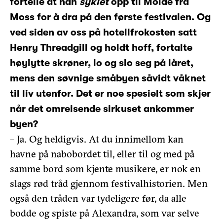
fortelle at han
syklet
opp til Molde fra
Moss for å dra på den første festivalen. Og
ved siden av oss på hotellfrokosten satt
Henry Threadgill og holdt hoff, fortalte
høylytte skrøner, lo og slo seg på låret,
mens den søvnige småbyen såvidt våknet
til liv utenfor. Det er noe spesielt som skjer
når det omreisende sirkuset ankommer
byen?
– Ja. Og heldigvis. At du innimellom kan
havne på nabobordet til, eller til og med på
samme bord som kjente musikere, er nok en
slags rød tråd gjennom festivalhistorien. Men
også den tråden var tydeligere før, da alle
bodde og spiste på Alexandra, som var selve