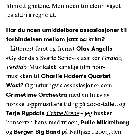
filmrettighetene. Men noen timelønn våget
jeg aldri å regne ut.
Har du noen umiddelbare assosiasjoner til
forbindelsen mellom jazz og krim?
– Litterært først og fremst
Olav Angells
«Gyldendals Svarte Serie»-klassiker
Perdido,
Perdido
. Musikalsk kanskje film noir-
musikken til
Charlie Haden’s Quartet
? Og naturligvis assosiasjoner som
West
med en hurv av
Crimetime Orchestra
norske toppmusikere tidlig på 2000-tallet, og
Crime Scene
– jeg husker
Terje Rypdals
konserten hans med trioen,
Palle Mikkelborg
og
på Nattjazz i 2009, den
Bergen Big Band