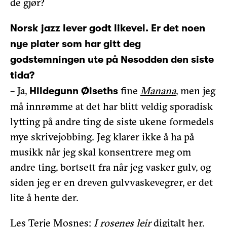
de gjør?
Norsk jazz lever godt likevel. Er det noen
nye plater som har gitt deg
godstemningen ute på Nesodden den siste
tida?
– Ja,
fine
Manana
, men jeg
Hildegunn Øiseths
må innrømme at det har blitt veldig sporadisk
lytting på andre ting de siste ukene formedels
mye skrivejobbing. Jeg klarer ikke å ha på
musikk når jeg skal konsentrere meg om
andre ting, bortsett fra når jeg vasker gulv, og
siden jeg er en dreven gulvvaskevegrer, er det
lite å hente der.
Les Terje Mosnes:
I rosenes leir
digitalt her.