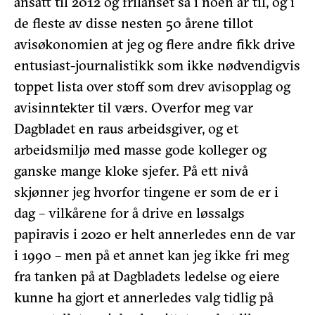
ansatt til 2012 og frilanset så i noen år til, og i
de fleste av disse nesten 50 årene tillot
avisøkonomien at jeg og flere andre fikk drive
entusiast-journalistikk som ikke nødvendigvis
toppet lista over stoff som drev avisopplag og
avisinntekter til værs. Overfor meg var
Dagbladet en raus arbeidsgiver, og et
arbeidsmiljø med masse gode kolleger og
ganske mange kloke sjefer. På ett nivå
skjønner jeg hvorfor tingene er som de er i
dag – vilkårene for å drive en løssalgs
papiravis i 2020 er helt annerledes enn de var
i 1990 – men på et annet kan jeg ikke fri meg
fra tanken på at Dagbladets ledelse og eiere
kunne ha gjort et annerledes valg tidlig på