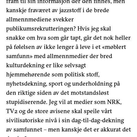
fram til sin informasjon der den finnes, men
kanskje fraværet av jazzstoff i de brede
allmennmediene svekker
publikumsrekrutteringen? Hvis jeg skal
snakke om hva som går tapt, går det nok heller
på følelsen av ikke lenger å leve i et «møblert
samfunn» med allmennmedier der bred
kulturdekning er like selvsagt
hjemmehørende som politisk stoff,
nyhetsdekning, sport og underholdning på
den riktige siden av det motstandsløst
stupidiserende. Jeg vil at medier som NRK,
TV2 og de store avisene skal speile vårt
sivilisatoriske nivå i sin dag-til-dag-dekning
av samfunnet – men kanskje det er akkurat det