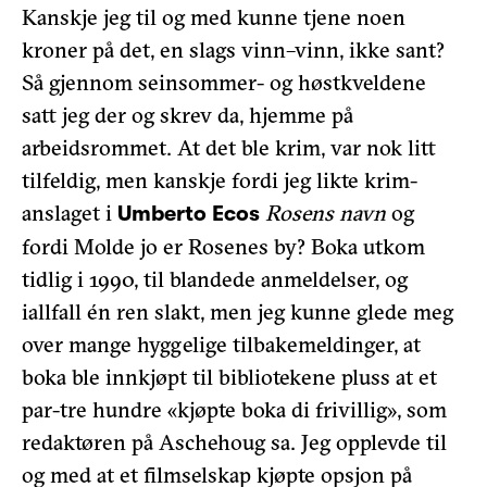
Kanskje jeg til og med kunne tjene noen
kroner på det, en slags vinn–vinn, ikke sant?
Så gjennom seinsommer- og høstkveldene
satt jeg der og skrev da, hjemme på
arbeidsrommet. At det ble krim, var nok litt
tilfeldig, men kanskje fordi jeg likte krim-
anslaget i
Rosens navn
og
Umberto Ecos
fordi Molde jo er Rosenes by? Boka utkom
tidlig i 1990, til blandede anmeldelser, og
iallfall én ren slakt, men jeg kunne glede meg
over mange hyggelige tilbakemeldinger, at
boka ble innkjøpt til bibliotekene pluss at et
par-tre hundre «kjøpte boka di frivillig», som
redaktøren på Aschehoug sa. Jeg opplevde til
og med at et filmselskap kjøpte opsjon på