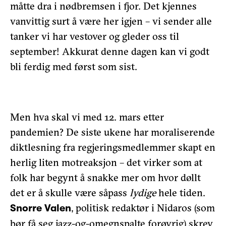
måtte dra i nødbremsen i fjor. Det kjennes
vanvittig surt å være her igjen – vi sender alle
tanker vi har vestover og gleder oss til
september! Akkurat denne dagen kan vi godt
bli ferdig med først som sist.
Men hva skal vi med 12. mars etter
pandemien? De siste ukene har moraliserende
diktlesning fra regjeringsmedlemmer skapt en
herlig liten motreaksjon – det virker som at
folk har begynt å snakke mer om hvor døllt
det er å skulle være såpass
lydige
hele tiden.
, politisk redaktør i Nidaros (som
Snorre Valen
bør få seg jazz-og-omegnspalte forøvrig) skrev