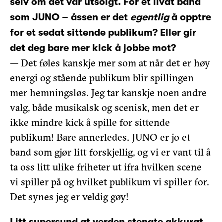
selv om det var utsolgt. For et livat band
som JUNO – åssen er det
egentlig
å opptre
for et sedat sittende publikum? Eller gir
det deg bare mer kick å jobbe mot?
— Det føles kanskje mer som at når det er høy
energi og stående publikum blir spillingen
mer hemningsløs. Jeg tar kanskje noen andre
valg, både musikalsk og scenisk, men det er
ikke mindre kick å spille for sittende
publikum! Bare annerledes. JUNO er jo et
band som gjør litt forskjellig, og vi er vant til å
ta oss litt ulike friheter ut ifra hvilken scene
vi spiller på og hvilket publikum vi spiller for.
Det synes jeg er veldig gøy!
Litt supersynd at verden stengte akkurat