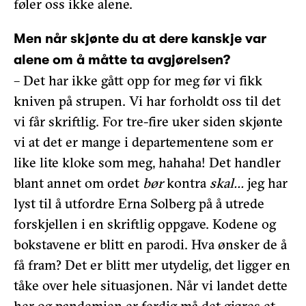
føler oss ikke alene.
Men når skjønte du at dere kanskje var
alene om å måtte ta avgjørelsen?
– Det har ikke gått opp for meg før vi fikk
kniven på strupen. Vi har forholdt oss til det
vi får skriftlig. For tre-fire uker siden skjønte
vi at det er mange i departementene som er
like lite kloke som meg, hahaha! Det handler
blant annet om ordet
bør
kontra
skal…
jeg har
lyst til å utfordre Erna Solberg på å utrede
forskjellen i en skriftlig oppgave. Kodene og
bokstavene er blitt en parodi. Hva ønsker de å
få fram? Det er blitt mer utydelig, det ligger en
tåke over hele situasjonen. Når vi landet dette
her og pandemien er ferdig må det gjøres et