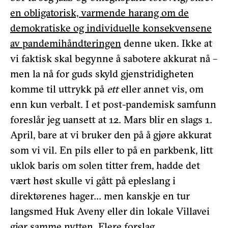
en obligatorisk, varmende harang om de
demokratiske og individuelle konsekvensene
av pandemihåndteringen
denne uken. Ikke at
vi faktisk skal begynne å sabotere akkurat nå –
men la nå for guds skyld gjenstridigheten
komme til uttrykk på
ett
eller annet vis, om
enn kun verbalt. I et post-pandemisk samfunn
foreslår jeg uansett at 12. Mars blir en slags 1.
April, bare at vi bruker den på å gjøre akkurat
som vi vil. En pils eller to på en parkbenk, litt
uklok baris om solen titter frem, hadde det
vært høst skulle vi gått på epleslang i
direktørenes hager… men kanskje en tur
langsmed Huk Aveny eller din lokale Villavei
gjør samme nytten. Flere forslag