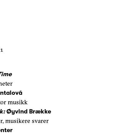
61
Time
heter
ntalová
tor musikk
k:
Øyvind Brække
er, musikere svarer
enter