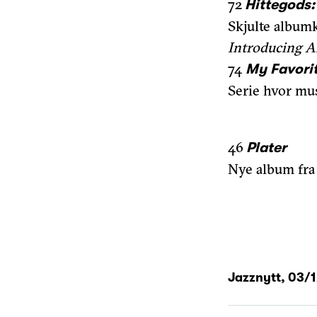
72
Hittegods
Skjulte album
Introducing A
74
My Favorit
Serie hvor mus
46
Plater
Nye album fra 
Jazznytt,
03/1