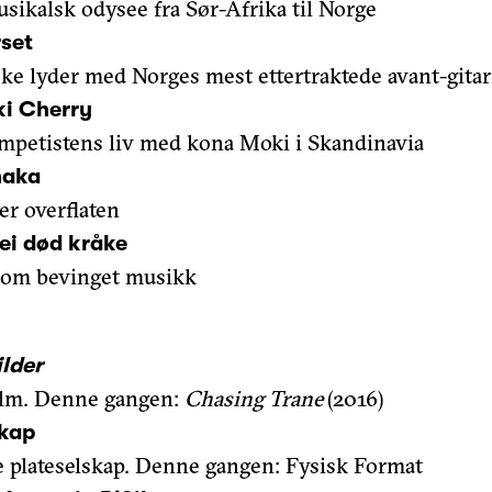
sikalsk odysee fra Sør-Afrika til Norge
rset
ke lyder med Norges mest ettertraktede avant-gitar
i Cherry
ompetistens liv med kona Moki i Skandinavia
naka
er overflaten
ei død kråke
 om bevinget musikk
lder
film. Denne gangen:
Chasing Trane
(2016)
skap
e plateselskap. Denne gangen: Fysisk Format