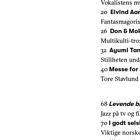
Vokalistens mu
20
Eivind Aa
Fantasmagoris
26
Don & Mok
Multikulti-tr
32
Ayumi Ta
Stillheten und
40
Messe for 
Tore Stavlund
68
Levende bi
Jazz på tv og 
70
I godt sel
Viktige norsk