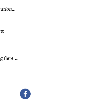
ration…
tt
g flere …