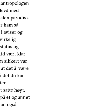
alantropologen
 levd med
nesten parodisk
er ham så
i aviser og
virkelig
status og
id vært klar
m sikkert var
 at det å være
bi det du kan
ter
 satte høyt,
 på et og annet
han også