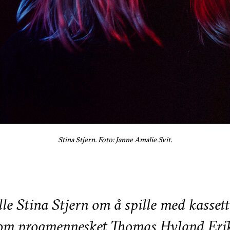
Stina Stjern. Foto: Janne Amalie Svit.
le Stina Stjern om å spille med kassett
om progmennesket Thomas Hyland Eriks