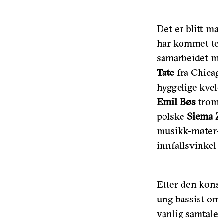
Det er blitt m
har kommet tet
samarbeidet 
Tate
fra Chica
hyggelige kvel
Emil Bøs
trom
polske
Siema 
musikk-møter-
innfallsvinke
Etter den kons
ung bassist om
vanlig samtal