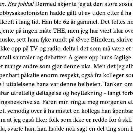
en. Bra jobba!
Dermed skjønte jeg at den store sosi
bbysaksofonisten hadde gått ut av tiden etter å ha
lkreft i lang tid. Han ble 62 år gammel. Det føltes 
kjente på ingen måte THE, men jeg har vært klar ov
huske, sett ham fyke rundt på Øvre Blindern, skrive 
dukke opp på TV og radio, delta i det som må være et 
tall samtaler og debatter. Å gjøre opp hans faglige 
et mange andre som gjør denne uka. Men det jeg allt
penbart påkalte enorm respekt, også fra kolleger so
 i uttalelsene hans var denne helheten. Tanken om
bar utrettelig deltagelse og høyttekning – langt for
llingsbeskrivelse. Faren min ringte meg morgenen et
, vemodig over å ha mistet en kollega han åpenbart
om at jeg også liker folk som ikke er redde for å skli
da, svarte han, han hadde nok sagt en del ting som 