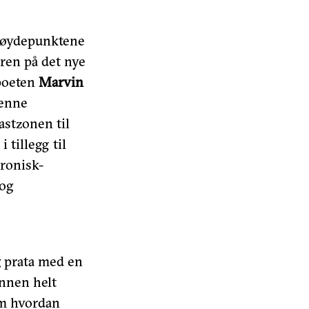
 høydepunktene
eren på det nye
poeten
Marvin
denne
astzonen til
 tillegg til
tronisk-
 og
g prata med en
unnen helt
om hvordan