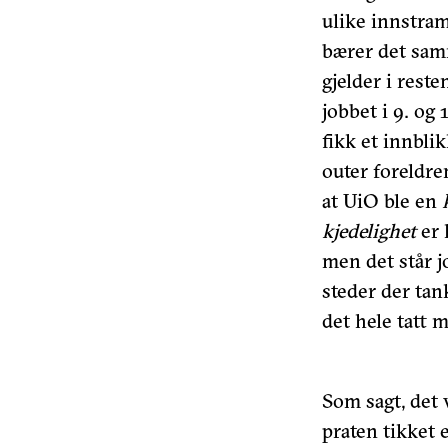
ulike innstra
bærer det sam
gjelder i rest
jobbet i 9. og 
fikk et innbli
outer foreldre
at UiO ble en
kjedelighet
er 
men det står j
steder der tan
det hele tatt 
Som sagt, det 
praten tikket