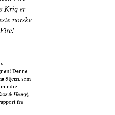
s Krig er
este norske
Fire!
ts
egnen! Denne
na Stjern
, som
r mindre
Jazz & Heavy
),
rapport fra