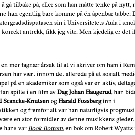
 å gå tilbake på, eller som han måtte tenke på nytt, 
ne han egentlig bare komme på én åpenbar tabbe: 
doktorgradsdisputasen sin i Universitetets Aula i smo
e korrekt antrekk, fikk jeg vite. Men kjedelig er det 
 en mer fagnær årsak til at vi skriver om ham i Rem
sen har vært innom det allerede på et sosialt medi
pel på en akademiker som også var en aktiv, deltag
 Han spilte i en film av
Dag Johan Haugerud
, han bid
d Scancke-Knutsen
og
Harald Fossberg
inn i
stikken og fremfor alt var han naturligvis progmusi
l å være en stor formidler av denne musikkens gleder.
e hans var
Book Bottom
,
en bok om Robert Wyatts