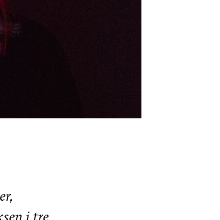
er,
en i tre