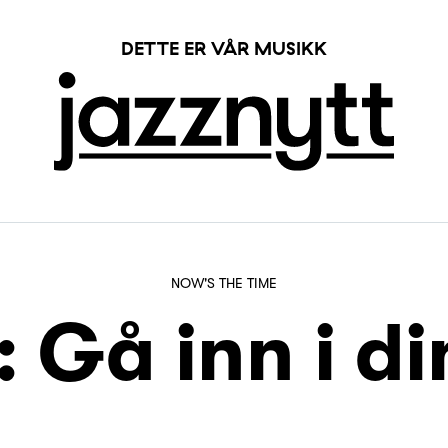
DETTE ER VÅR MUSIKK
NOW'S THE TIME
 Gå inn i di