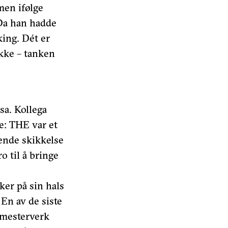
men ifølge
Da han hadde
king. Dét er
ikke – tanken
sa. Kollega
e: THE var et
ende skikkelse
ro til å bringe
ker på sin hals
 En av de siste
 mesterverk