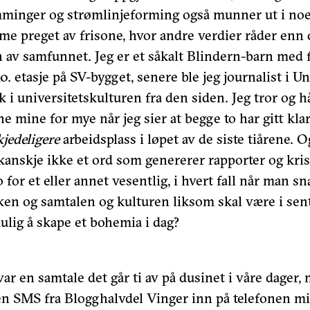
mminger og strømlinjeforming også munner ut i no
me preget av frisone, hvor andre verdier råder enn
en av samfunnet. Jeg er et såkalt Blindern-barn med
10. etasje på SV-bygget, senere ble jeg journalist i U
kk i universitetskulturen fra den siden. Jeg tror og h
ne mine for mye når jeg sier at begge to har gitt klar
kjedeligere
arbeidsplass i løpet av de siste tiårene. Og
kanskje ikke et ord som genererer rapporter og kris
o for et eller annet vesentlig, i hvert fall når man 
ken og samtalen og kulturen liksom skal være i sen
mulig å skape et bohemia i dag?
var en samtale det går ti av på dusinet i våre dager,
 en SMS fra Blogghalvdel Vinger inn på telefonen m