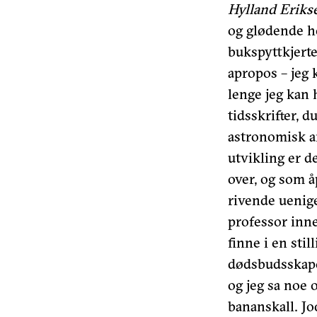
Hylland Eriks
og glødende ho
bukspyttkjerte
apropos – jeg 
lenge jeg kan 
tidsskrifter, 
astronomisk an
utvikling er d
over, og som å
rivende uenige
professor inne
finne i en sti
dødsbudsskapet
og jeg sa noe 
bananskall. Jo