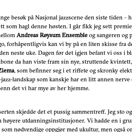
ange besøk på Nasjonal jazzscene den siste tiden –
t som hagl denne høsten. I går fikk jeg sett premi
mellom
Andreas Røysum Ensemble
og sangeren og 
go, forhåpentligvis kan vi by på en liten skisse fra 
den neste uke. Dagen før det igjen befant vi oss i bl
bone da han viste fram sin nye, struttende kvintett, i
Ziema
, som befinner seg i et riffete og skronky elek
jazz-landskap som kanskje har en litt annen nerve
l enn det vi har mye av her hjemme.
erten skjedde det et pussig sammentreff. Jeg sto o
 høyere utdanningsinstitusjoner. Vi hadde en i gr
e som nødvendige oppgjør med ukultur, men også 