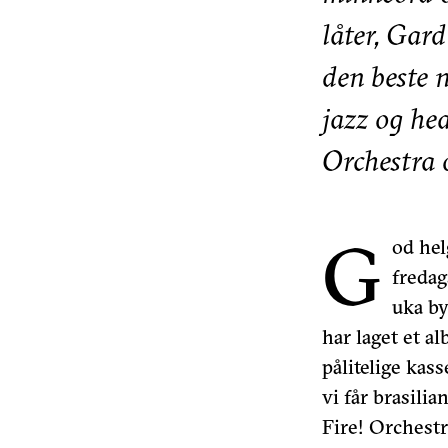
låter, Gard
den beste n
jazz og he
Orchestra 
G
od hel
freda
uka by
har laget et a
pålitelige kass
vi får brasilia
Fire! Orchestr