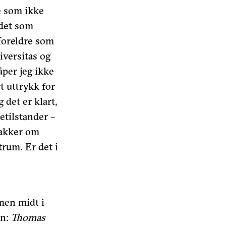
e som ikke
 det som
 foreldre som
niversitas og
åper jeg ikke
t uttrykk for
 det er klart,
etilstander –
snakker om
trum. Er det i
 men midt i
in:
Thomas