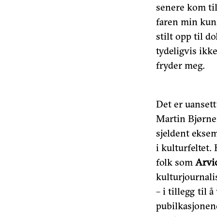
senere kom til
faren min kun
stilt opp til 
tydeligvis ikk
fryder meg.
Det er uansett
Martin Bjørner
sjeldent eksem
i kulturfeltet.
folk som
Arvi
kulturjournali
– i tillegg ti
pubilkasjonen