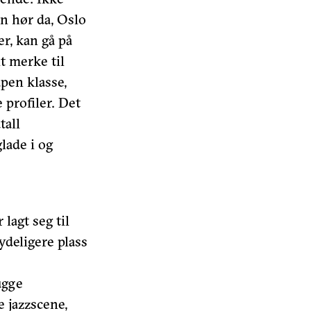
en hør da, Oslo
er, kan gå på
lt merke til
åpen klasse,
 profiler. Det
tall
lade i og
 lagt seg til
tydeligere plass
ugge
 jazzscene,