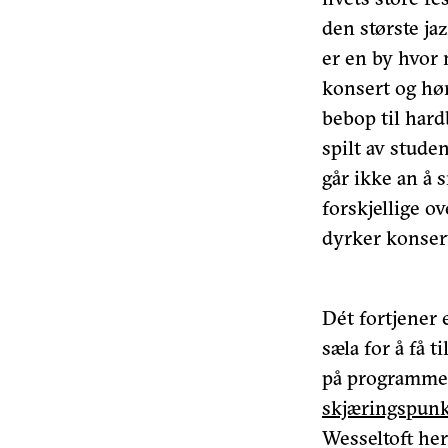
den største ja
er en by hvor 
konsert og høre
bebop til hardb
spilt av stude
går ikke an å
forskjellige o
dyrker konser
Dét fortjener e
sæla for å få t
på programmet 
skjæringspunk
Wesseltoft her