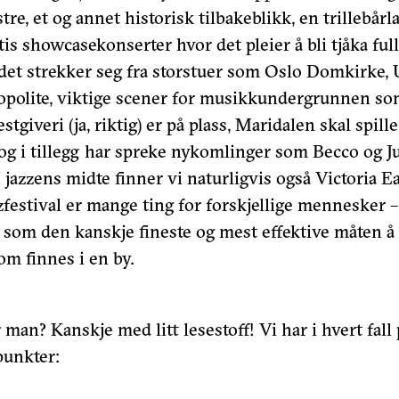
e, et og annet historisk tilbakeblikk, en trillebårl
is showcasekonserter hvor det pleier å bli tjåka full
et strekker seg fra storstuer som Oslo Domkirke, U
polite, viktige scener for musikkundergrunnen so
stgiveri (ja, riktig) er på plass, Maridalen skal spill
g i tillegg har spreke nykomlinger som Becco og 
I jazzens midte finner vi naturligvis også Victoria E
zfestival er mange ting for forskjellige mennesker 
es som den kanskje fineste og mest effektive måten å
om finnes i en by.
 man? Kanskje med litt lesestoff! Vi har i hvert fall 
unkter: