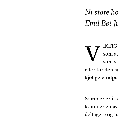
Ni store h
Emil Bø! J
V
IKTIG 
som at
som su
eller for den 
kjølige vindpu
Sommer er ikke
kommer en av
deltagere og t