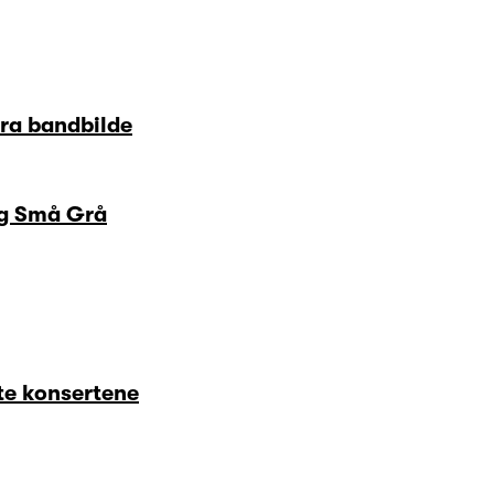
bra bandbilde
og Små Grå
ste konsertene