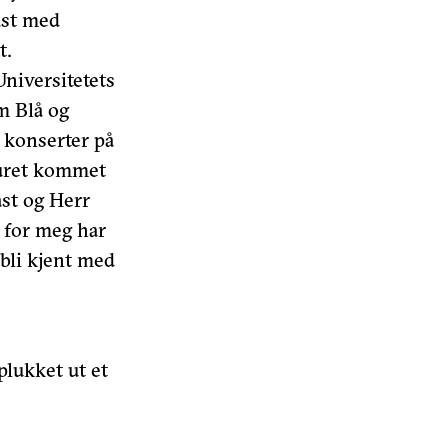
ast med
t.
niversitetets
m Blå og
e konserter på
Juret kommet
ast og Herr
– for meg har
 bli kjent med
plukket ut et