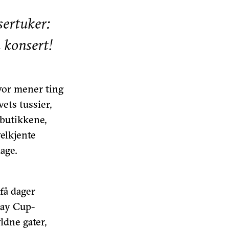
sertuker:
 konsert!
vor mener ting
ets tussier,
butikkene,
velkjente
age.
 få dager
ay Cup-
ldne gater,