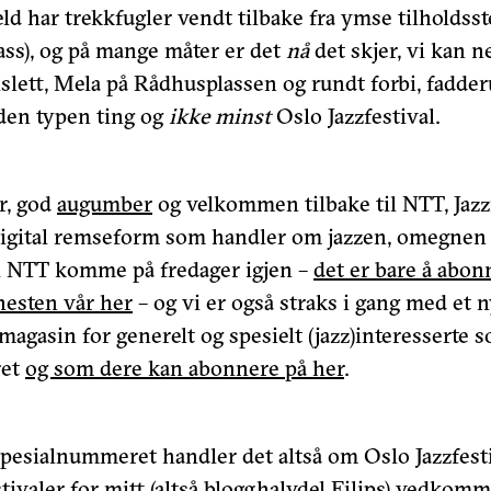
eld har trekkfugler vendt tilbake fra ymse tilholdss
rass), og på mange måter er det
nå
det skjer, vi kan n
slett, Mela på Rådhusplassen og rundt forbi, fadde
 den typen ting og
ikke minst
Oslo Jazzfestival.
r, god
augumber
og velkommen tilbake til NTT, Jazz
digital remseform som handler om jazzen, omegnen o
l NTT komme på fredager igjen –
det er bare å abon
nesten vår her
– og vi er også straks i gang med et
t magasin for generelt og spesielt (jazz)interessert
ret
og som dere kan abonnere på her
.
pesialnummeret handler det altså om Oslo Jazzfesti
estivaler for mitt (altså blogghalvdel Filips) vedkom