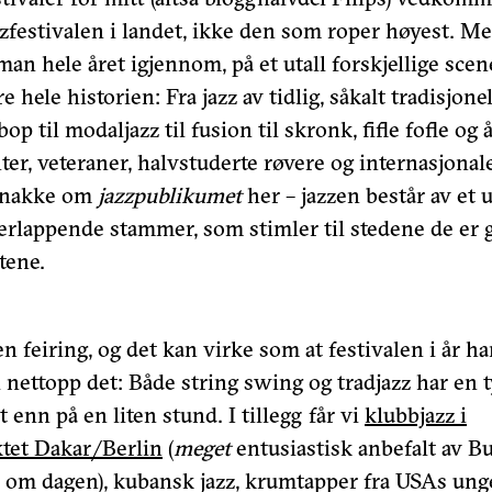
zzfestivalen i landet, ikke den som roper høyest. M
man hele året igjennom, på et utall forskjellige scen
 hele historien: Fra jazz av tidlig, såkalt tradisjone
op til modaljazz til fusion til skronk, fifle fofle og 
nter, veteraner, halvstuderte røvere og internasjonale
 snakke om
jazzpublikumet
her – jazzen består av et u
verlappende stammer, som stimler til stedene de er g
tene.
n feiring, og det kan virke som at festivalen i år har
il nettopp det: Både string swing og tradjazz har en 
enn på en liten stund. I tillegg får vi
klubbjazz i
tet Dakar/Berlin
(
meget
entusiastisk anbefalt av B
 om dagen), kubansk jazz, krumtapper fra USAs unge