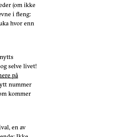
teder (om ikke
evne i fleng:
ruka hvor enn
nytts
g selve livet!
nere på
 nytt nummer
e som kommer
val, en av
mende: Ikke