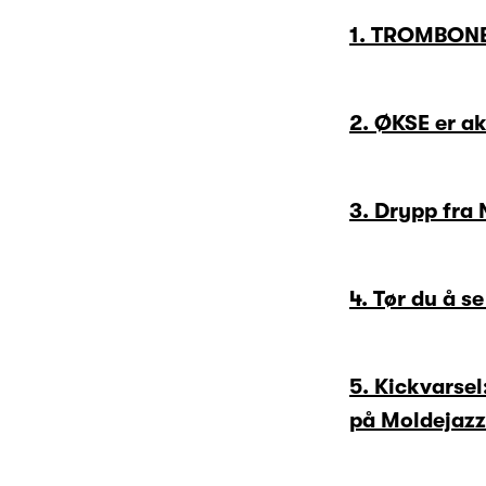
1. TROMBONEN
2. ØKSE er ak
3. Drypp fra
4. Tør du å s
5. Kickvarsel
på Moldejazz