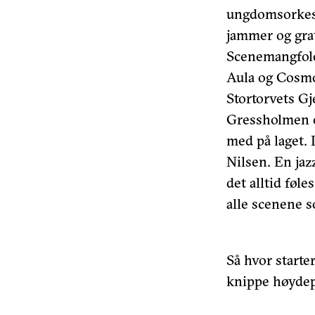
ungdomsorkestr
jammer og grat
Scenemangfold
Aula og Cosmo
Stortorvets Gje
Gressholmen o
med på laget. 
Nilsen. En jaz
det alltid føl
alle scenene s
Så hvor starter
knippe høydep