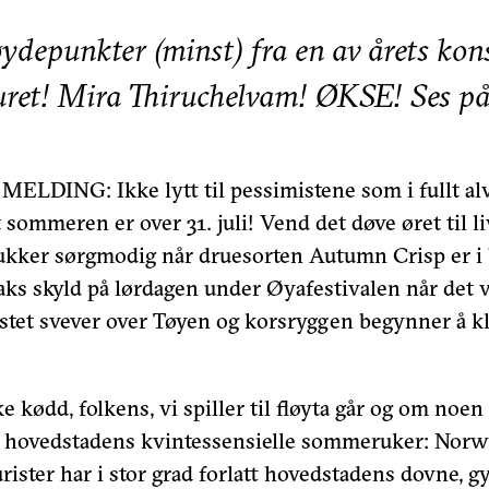
øydepunkter (minst) fra en av årets kon
uret! Mira Thiruchelvam! ØKSE! Ses på
MELDING: Ikke lytt til pessimistene som i fullt al
 sommeren er over 31. juli! Vend det døve øret til liv
kker sørgmodig når druesorten Autumn Crisp er i 
saks skyld på lørdagen under Øyafestivalen når det 
stet svever over Tøyen og korsryggen begynner å kl
 kødd, folkens, vi spiller til fløyta går og om noen
 hovedstadens kvintessensielle sommeruker: Norw
urister har i stor grad forlatt hovedstadens dovne, gy