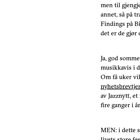
men til gjengj
annet, så på t
Findings på Bi
det er de gjør
Ja, god somme
musikkavis i 
Om få uker vi
nyhetsbrevtje
av Jazznytt, e
fire ganger i å
MEN: i dette s
livets store f