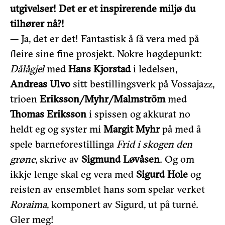
utgivelser! Det er et inspirerende miljø du
tilhører nå?!
— Ja, det er det! Fantastisk å få vera med på
fleire sine fine prosjekt. Nokre høgdepunkt:
Dålågjel
med
Hans Kjorstad
i ledelsen,
Andreas Ulvo
sitt bestillingsverk på Vossajazz,
trioen
Eriksson/Myhr/Malmström
med
Thomas Eriksson
i spissen og akkurat no
heldt eg og syster mi
Margit Myhr
på med å
spele barneforestillinga
Frid i skogen den
grøne
, skrive av
Sigmund Løvåsen
. Og om
ikkje lenge skal eg vera med
Sigurd Hole
og
reisten av ensemblet hans som spelar verket
Roraima
, komponert av Sigurd, ut på turné.
Gler meg!