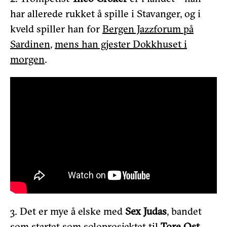
har allerede rukket å spille i Stavanger, og i
kveld spiller han for
Bergen Jazzforum på
Sardinen
,
mens han gjester Dokkhuset i
morgen
.
3. Det er mye å elske med
Sex Judas
, bandet
som startet som soloprosjektet til
Tore Ost