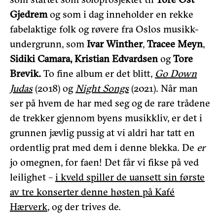
Gjedrem
og som i dag inneholder en rekke
fabelaktige folk og røvere fra Oslos musikk-
undergrunn, som
Ivar Winther
,
Tracee Meyn
,
Sidiki Camara, Kristian Edvardsen
og
Tore
Brevik.
To fine album er det blitt,
Go Down
Judas
(2018) og
Night Songs
(2021). Når man
ser på hvem de har med seg og de rare trådene
de trekker gjennom byens musikkliv, er det i
grunnen jævlig pussig at vi aldri har tatt en
ordentlig prat med dem i denne blekka. De
er
jo omegnen, for faen! Det får vi fikse på ved
leilighet –
i kveld spiller de uansett sin første
av tre konserter denne høsten på Kafé
Hærverk
, og der trives de.