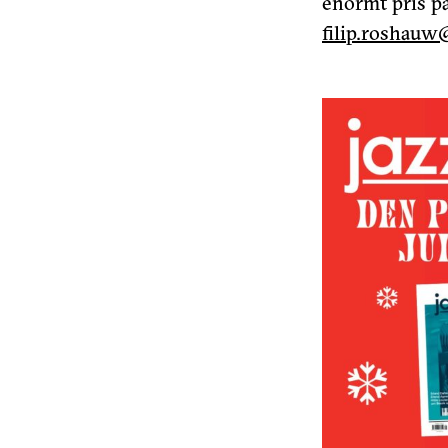
enormt pris på
filip.roshau