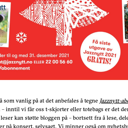
 som vanlig på at det anbefales å tegne
Jazznytt-a
– inntil vi får oss t-skjorter eller totebags er det d
eser kan støtte bloggen på – bortsett fra å lese, del
r på konsert, selvsagt. Vi minner også om nyhetsb