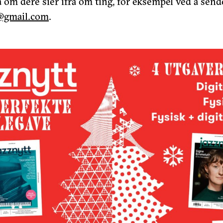
 om dere sier ifra om ting, for eksempel ved å sende
w@gmail.com
.