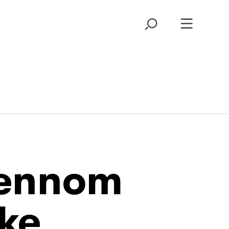
jennom
ke