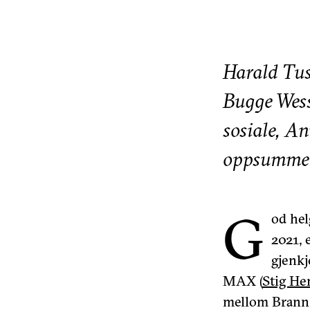
Harald Tus
Bugge Wess
sosiale, A
oppsummere
G
od hel
2021, 
gjenkj
MAX (
Stig He
mellom Brann o