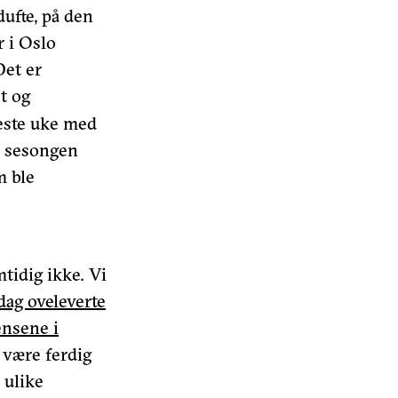
dufte, på den
r i Oslo
Det er
t og
neste uke med
ne sesongen
m ble
tidig ikke. Vi
 dag oveleverte
ensene i
 være ferdig
 ulike