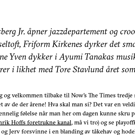
berg Jr. åpner jazzdepartement og cro
eltoft, Friform Kirkenes dyrker det sm
nne Yven dykker i Ayumi Tanakas musi
r i likhet med Tore Stavlund året som
g og velkommen tilbake til Now’s The Times tredje s
et av de der årene! Hva skal man si? Det var en veld
ennelig følelse når man her om dagen kunne skru 
nrik Hoffs foretrukne kanal
, må vi tro) og se playo
g Jerv forsvinne i en blanding av tåkehav og hodel