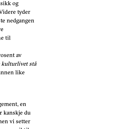
usikk og
Videre tyder
rste nedgangen
re
e til
rosent av
kulturlivet stå
runnen like
ngement, en
er kanskje du
men vi setter