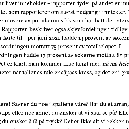
urlivet inneholder – rapporten tyder på at det er m
tet som rapporterer om størst nedgang i inntekter. 
 er utøvere av populærmusikk som har hatt den stø
. Rapporten beskriver også skjevfordelingen tidlige
førte til – per j
uni 2021 hadde 13 prosent av søkern
ordningen mottatt 75 prosent av totalbeløpet. I
rdningen hadde 17 prosent av søkerne mottatt 85 p
 Det er klart, man kommer ikke langt med
nå må hele 
heter når tallenes tale er såpass krass, og det er i g
ere! Savner du noe i spaltene våre? Har du et arra
stips eller noe annet du ønsker at vi skal se på? Ell
du ønsker å få på trykk? Det er ikke alt vi rekker, 