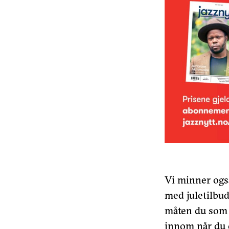
Vi minner også
med juletilbud 
måten du som l
innom når du e