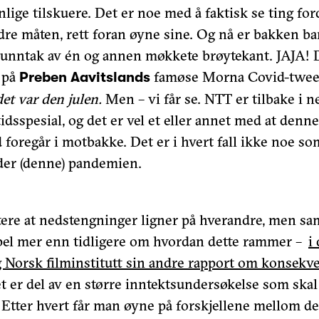
lige tilskuere. Det er noe med å faktisk se ting for
re måten, rett foran øyne sine. Og nå er bakken ba
unntak av én og annen møkkete brøytekant. JAJA! 
i på
famøse Morna Covid-twee
Preben Aavitslands
det var den julen.
Men – vi får se. NTT er tilbake i 
tidsspesial, og det er vel et eller annet med at den
id foregår i motbakke. Det er i hvert fall ikke noe so
er (denne) pandemien.
ere at nedstengninger ligner på hverandre, men sam
pel mer enn tidligere om hvordan dette rammer –
i
g Norsk filminstitutt sin andre rapport om konsekv
et er del av en større inntektsundersøkelse som skal
Etter hvert får man øyne på forskjellene mellom de