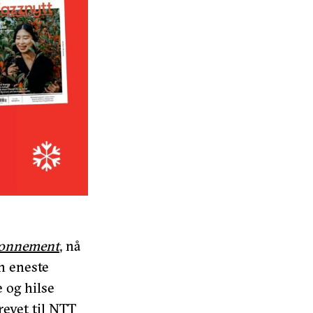
bonnement
, nå
en eneste
e og hilse
revet til NTT