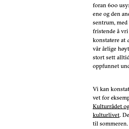
foran 600 usyn
ene og den and
sentrum, med 
fristende å vr
konstatere at
vår årlige høy
stort sett allt
oppfunnet und
Vi kan konstat
vet for eksem
Kulturrådet o
kulturlivet
. D
til sommeren. 