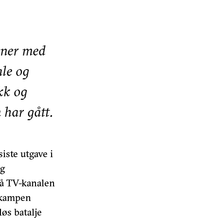
oner med
ale og
kk og
 har gått.
iste utgave i
ig
på TV-kanalen
ffkampen
øs batalje