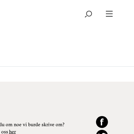
du om noe vi burde skrive om?
 oss
her