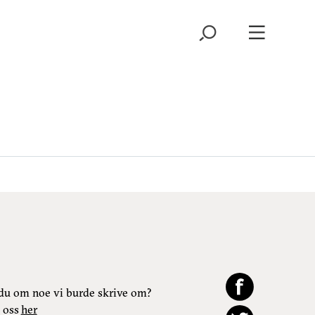
du om noe vi burde skrive om?
 oss
her