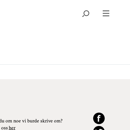
du om noe vi burde skrive om?
 oss
her