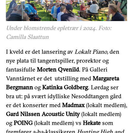
Under blomstrende epletrær i 2024. Foto:
Camilla Slaattun
I kveld er det lansering av
Lokalt Piano,
den
nye plata til tangentspiller, prorektor og
fantasifulle
Morten Qvenild
. På Galleri
Vanntårnet er det utstilling med
Margareta
Bergmann
og
Katinka Goldberg
. Lørdag ser
bra ut: på svært idylliske Nesoddtangen gård
er det konserter med
Madmax
(lokalt medlem),
Gard Nilssen Acoustic Unity
(lokalt medlem)
og
POING
(lokalt medlem) vs
Hekate
som
fremfører a-ha-klassikeren
Hunting High and