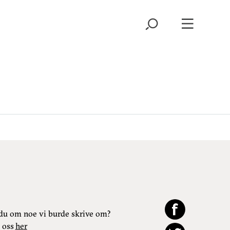
du om noe vi burde skrive om?
 oss
her