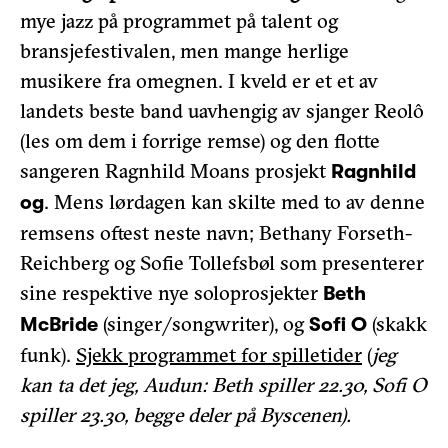
mye jazz på programmet på talent og
bransjefestivalen, men mange herlige
musikere fra omegnen. I kveld er et et av
landets beste band uavhengig av sjanger Reolô
(les om dem i forrige remse) og den flotte
sangeren Ragnhild Moans prosjekt
Ragnhild
. Mens lørdagen kan skilte med to av denne
og
remsens oftest neste navn; Bethany Forseth-
Reichberg og Sofie Tollefsbøl som presenterer
sine respektive nye soloprosjekter
Beth
(singer/songwriter), og
(skakk
McBride
Sofi O
funk).
Sjekk programmet for spilletider
(
jeg
kan ta det jeg, Audun: Beth spiller 22.30, Sofi O
spiller 23.30, begge deler på Byscenen).