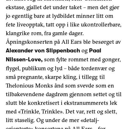
ekstase, gjallet det under taket – men det gjør
jo egentlig bare at lydbildet minner litt om
fete liveopptak, tatt opp i like ukontrollerbare,
klangrike rom, fra gamle dager.
Åpningskonserten på All Ears ble besørget av
og
Alexander von Slippenbach
Paal
som fylte rommet med gonger,
Nilssen-Love,
flygel, publikum og lyd – både tordenvær og
små pregnante, skarpe kling, i tillegg til
Thelonious Monks ånd som svevde som en
tilbakevendene dagdrøm gjennom settet og til
slutt ble konkretisert i ekstranummerets lek
med «Trinkle, Trinkle». Det var, rett og slett,
litt staselig. Og under de mer «detalj-
orienterte» konsertene på All Ears – for