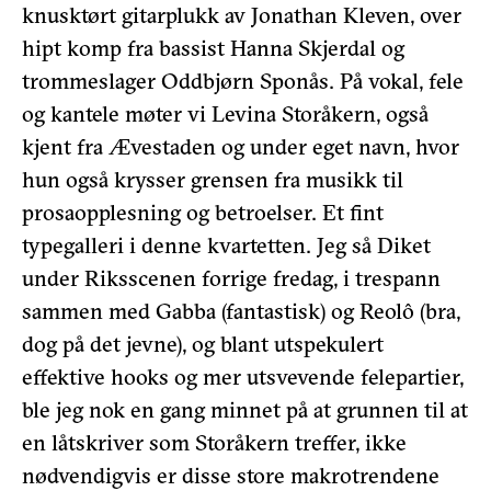
knusktørt gitarplukk av Jonathan Kleven, over
hipt komp fra bassist Hanna Skjerdal og
trommeslager Oddbjørn Sponås. På vokal, fele
og kantele møter vi Levina Storåkern, også
kjent fra Ævestaden og under eget navn, hvor
hun også krysser grensen fra musikk til
prosaopplesning og betroelser. Et fint
typegalleri i denne kvartetten. Jeg så Diket
under Riksscenen forrige fredag, i trespann
sammen med Gabba (fantastisk) og Reolô (bra,
dog på det jevne), og blant utspekulert
effektive hooks og mer utsvevende felepartier,
ble jeg nok en gang minnet på at grunnen til at
en låtskriver som Storåkern treffer, ikke
nødvendigvis er disse store makrotrendene