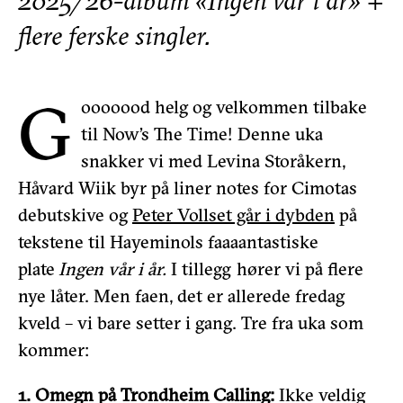
2025/26-album «Ingen vår i år» +
flere ferske singler.
G
ooooood helg og velkommen tilbake
til Now’s The Time! Denne uka
snakker vi med Levina Storåkern,
Håvard Wiik byr på liner notes for Cimotas
debutskive og
Peter Vollset går i dybden
på
tekstene til Hayeminols faaaantastiske
plate
Ingen vår i år.
I tillegg hører vi på flere
nye låter. Men faen, det er allerede fredag
kveld – vi bare setter i gang. Tre fra uka som
kommer:
1. Omegn på Trondheim Calling:
Ikke veldig