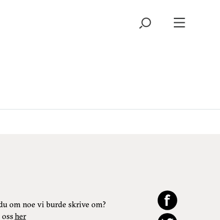
du om noe vi burde skrive om?
 oss
her