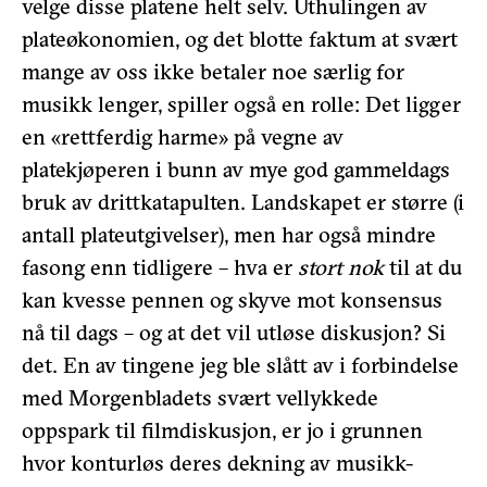
velge disse platene helt selv. Uthulingen av
plateøkonomien, og det blotte faktum at svært
mange av oss ikke betaler noe særlig for
musikk lenger, spiller også en rolle: Det ligger
en «rettferdig harme» på vegne av
platekjøperen i bunn av mye god gammeldags
bruk av drittkatapulten. Landskapet er større (i
antall plateutgivelser), men har også mindre
fasong enn tidligere – hva er
stort nok
til at du
kan kvesse pennen og skyve mot konsensus
nå til dags – og at det vil utløse diskusjon? Si
det. En av tingene jeg ble slått av i forbindelse
med Morgenbladets svært vellykkede
oppspark til filmdiskusjon, er jo i grunnen
hvor konturløs deres dekning av musikk-