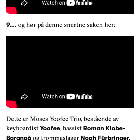
og hør på denne snertne saken her:
9….
Dette er Moses Yoofee Trio, bestående av
keyboardist
, bassist
Yoofee
Roman Klobe-
og trommeslager
Barangă
Noah Fürbringer.