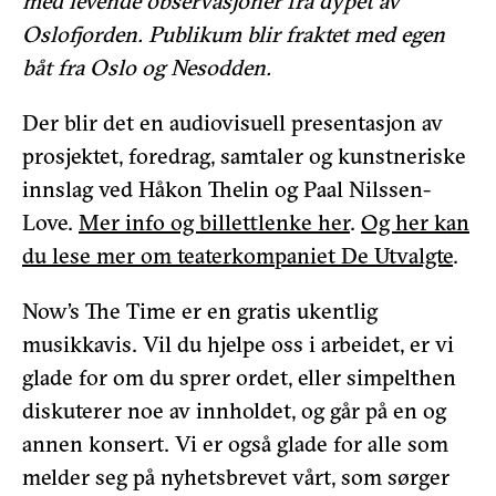
med levende observasjoner fra dypet av
Oslofjorden.
Publikum blir fraktet med egen
båt fra Oslo og Nesodden.
Der blir det en audiovisuell presentasjon av
prosjektet, foredrag, samtaler og kunstneriske
innslag ved Håkon Thelin og Paal Nilssen-
Love.
Mer info og billettlenke her
.
Og her kan
du lese mer om teaterkompaniet De Utvalgte
.
Now’s The Time er en gratis ukentlig
musikkavis. Vil du hjelpe oss i arbeidet, er vi
glade for om du sprer ordet, eller simpelthen
diskuterer noe av innholdet, og går på en og
annen konsert. Vi er også glade for alle som
melder seg på nyhetsbrevet vårt, som sørger