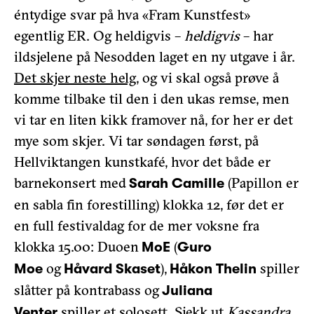
éntydige svar på hva «Fram Kunstfest»
egentlig ER. Og heldigvis –
heldigvis
– har
ildsjelene på Nesodden laget en ny utgave i år.
Det skjer neste helg
, og vi skal også prøve å
komme tilbake til den i den ukas remse, men
vi tar en liten kikk framover nå, for her er det
mye som skjer. Vi tar søndagen først, på
Hellviktangen kunstkafé, hvor det både er
barnekonsert med
(Papillon er
Sarah Camille
en sabla fin forestilling) klokka 12, før det er
en full festivaldag for de mer voksne fra
klokka 15.00: Duoen
(
MoE
Guro
og
),
spiller
Moe
Håvard Skaset
Håkon Thelin
slåtter på kontrabass og
Juliana
spiller et solosett. Sjekk ut
Kassandra
,
Venter