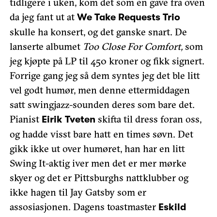
tidligere i uken, kom det som en gave fra oven
da jeg fant ut at
We Take Requests Trio
skulle ha konsert, og det ganske snart. De
lanserte albumet
Too Close For Comfort,
som
jeg kjøpte på LP til 450 kroner og fikk signert.
Forrige gang jeg så dem syntes jeg det ble litt
vel godt humør, men denne ettermiddagen
satt swingjazz-sounden deres som bare det.
Pianist
skifta til dress foran oss,
Eirik Tveten
og hadde visst bare hatt en times søvn. Det
gikk ikke ut over humøret, han har en litt
Swing It-aktig iver men det er mer mørke
skyer og det er Pittsburghs nattklubber og
ikke hagen til Jay Gatsby som er
assosiasjonen. Dagens toastmaster
Eskild