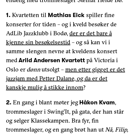
Kvartetten til
spiller fine
1.
Mathias Eick
konserter for tiden – og i kveld besøker de
AdLib Jazzklubb i Bodø,
der er det bare å
kjenne sin besøkelsestid
– og så kan vi i
samme slengen nevne at kveldens konsert
med
på Victoria i
Arild Andersen Kvartett
Oslo er
dønn
utsolgt –
men etter gigget er det
jazzjam med Petter Dalane, og da er det
kanskje mulig å stikke innom
?
En gang i blant møter jeg
,
2.
Håkon Kvam
trommeslager i Swing’It, på gata, der han står
og selger Klassekampen. Bra fyr, fin
trommeslager, og en gang brøt han ut
Nå, Filip,