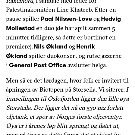
folkemord,
i samtale med leder for
Palestinakomitéen Line Khateeb. Etter en
pause spiller
og
Paal Nilssen-Love
Hedvig
en duo (de har spilt sammen 5
Mollestad
minutter tidligere, så dette er bortimot en
premiere),
og
Nils Økland
Henrik
spiller duokonsert og rufsejazzerne
Økland
i
avslutter helga.
General Post Office
Men så er det lørdagen, hvor folk er invitert til
åpningen av Biotopen på Storseila. Vi siterer:
I
innseilingen til Oslofjorden ligger den lille øya
Storsteila. Der ligger det nå en 530 m2 forlatt
oljetank, et spor av Norges første oljeeventyr.
Øya er i årenes løp blitt sprengt og flatet ut,
men på tross av dette finnes det et skjørt liv