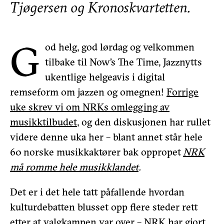
Tjøgersen og Kronoskvartetten.
G
od helg, god lørdag og velkommen
tilbake til Now’s The Time, Jazznytts
ukentlige helgeavis i digital
remseform om jazzen og omegnen!
Forrige
uke skrev vi om NRKs omlegging av
musikktilbudet
, og den diskusjonen har rullet
videre denne uka her – blant annet står hele
60
norske musikkaktører bak oppropet
NRK
må romme hele musikklandet
.
Det er i det hele tatt påfallende hvordan
kulturdebatten blusset opp flere steder rett
etter at valgkampen var over – NRK har gjort