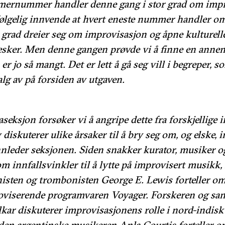
mernummer handler denne gang i stor grad om impr
lgelig innvende at hvert eneste nummer handler om
or grad dreier seg om improvisasjon og åpne kulturel
ker. Men denne gangen prøvde vi å finne en annen
r jo så mangt. Det er lett å gå seg vill i begreper, 
alg av på forsiden av utgaven.
aseksjon forsøker vi å angripe dette fra forskjellige i
diskuterer ulike årsaker til å bry seg om, og elske, 
nleder seksjonen. Siden snakker kurator, musiker og
m innfallsvinkler til å lytte på improvisert musikk
sten og trombonisten George E. Lewis forteller om 
viserende programvaren Voyager. Forskeren og sa
kar diskuterer improvisasjonens rolle i nord-indisk
en argentinske musikeren Anla Courtis forteller om