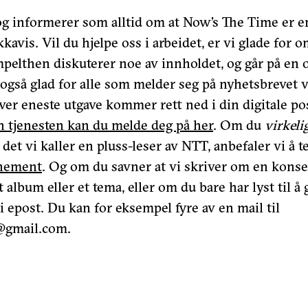
og informerer som alltid om at Now’s The Time er en
kavis. Vil du hjelpe oss i arbeidet, er vi glade for 
impelthen diskuterer noe av innholdet, og går på en
 også glad for alle som melder seg på nyhetsbrevet 
hver eneste utgave kommer rett ned i din digitale po
 tjenesten kan du melde deg på her
. Om du
virkeli
i det vi kaller en pluss-leser av NTT, anbefaler vi å t
nnement
. Og om du savner at vi skriver om en konser
et album eller et tema, eller om du bare har lyst til å 
vi epost. Du kan for eksempel fyre av en mail til
@gmail.com.