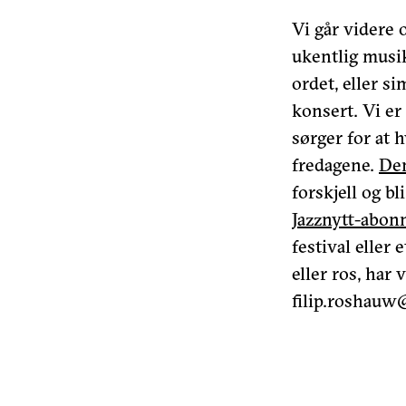
Vi går videre 
ukentlig musik
ordet, eller s
konsert. Vi er
sørger for at 
fredagene.
Den
forskjell og bl
Jazznytt-abo
festival eller 
eller ros, har 
filip.roshauw