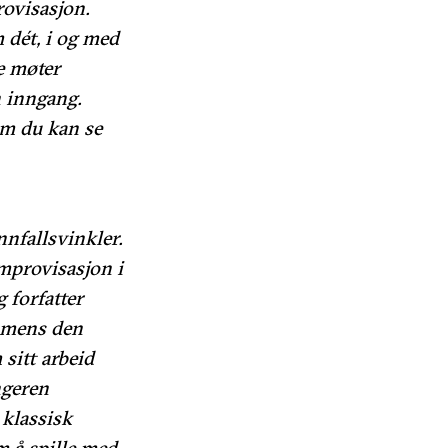
ovisasjon.
 dét, i og med
le møter
 inngang.
som du kan se
nnfallsvinkler.
improvisasjon i
 forfatter
, mens den
sitt arbeid
ngeren
 klassisk
 å spille med