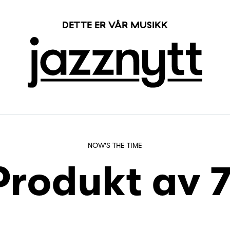
DETTE ER VÅR MUSIKK
NOW'S THE TIME
Produkt av 