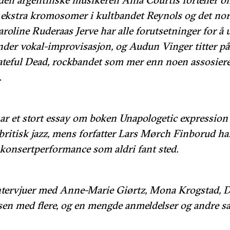
ekstra kromosomer i kultbandet Reynols og det nors
line Ruderaas Jerve har alle forutsetninger for å 
der vokal-improvisasjon, og Audun Vinger titter på
teful Dead, rockbandet som mer enn noen assosier
.
ar et stort essay om boken Unapologetic expression
itisk jazz, mens forfatter Lars Mørch Finborud har 
konsertperformance som aldri fant sted.
intervjuer med Anne-Marie Giørtz, Mona Krogstad, 
en med flere, og en mengde anmeldelser og andre s