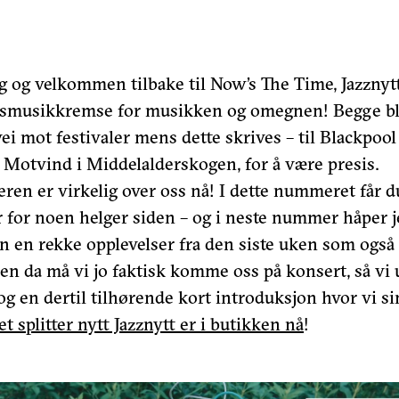
g og velkommen tilbake til Now’s The Time, Jazznyt
gsmusikkremse for musikken og omegnen! Begge bl
vei mot festivaler mens dette skrives – til Blackpool
Motvind i Middelalderskogen, for å være presis.
en er virkelig over oss nå! I dette nummeret får d
r for noen helger siden – og i neste nummer håper j
en rekke opplevelser fra den siste uken som også 
Men da må vi jo faktisk komme oss på konsert, så vi 
g en dertil tilhørende kort introduksjon hvor vi s
et splitter nytt Jazznytt er i butikken nå
!