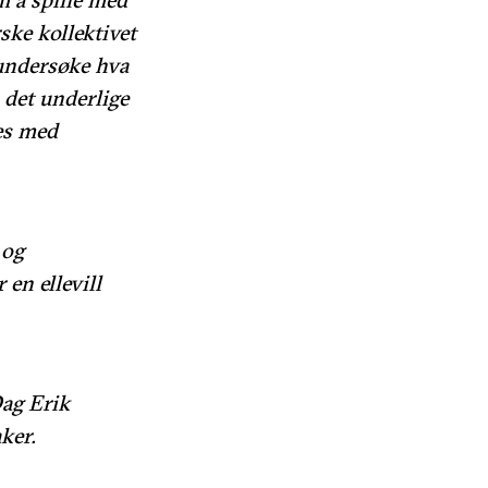
ke kollektivet
undersøke hva
 det underlige
es med
 og
en ellevill
Dag Erik
aker.