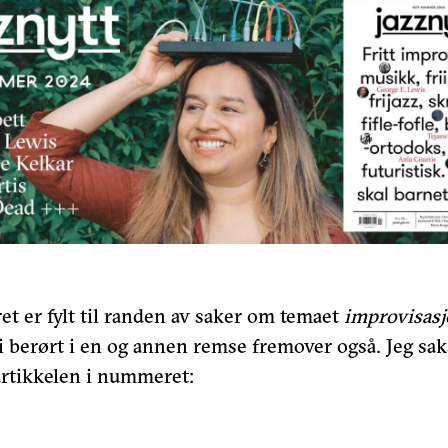
t er fylt til randen av saker om temaet
improvisas
i berørt i en og annen remse fremover også. Jeg sak
rartikkelen i nummeret: