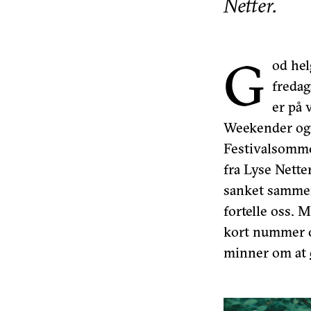
Netter.
G
od hel
freda
er på 
Weekender og 
Festivalsommer
fra Lyse Nette
sanket sammen 
fortelle oss. 
kort nummer o
minner om at