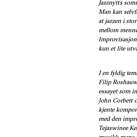
Jazznytts som
Man kan selvfø
at jazzen i st
mellom mennes
Improvisasjon e
kun et lite utv
I en fyldig tem
Filip Roshauw 
essayet som in
John Corbett o
kjente komponi
med den impro
Tejaswinee Kel
musikk mens d