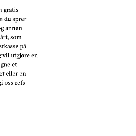
 gratis
om du sprer
 og annen
vårt, som
stkasse på
g
vil utgjøre en
egne et
t eller en
gi oss refs