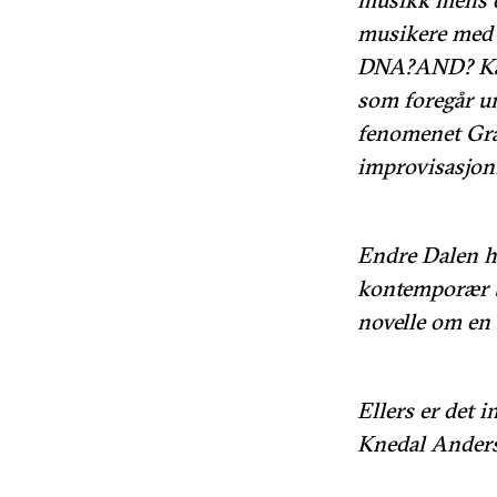
musikere med 
DNA?AND? Karo
som foregår un
fenomenet Gra
improvisasjon
Endre Dalen h
kontemporær br
novelle om en 
Ellers er det 
Knedal Anders