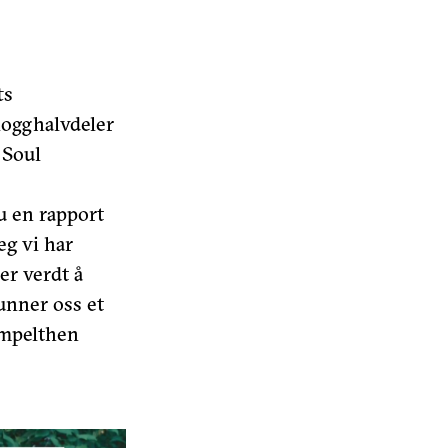
ts
ogghalvdeler
 Soul
u en rapport
eg vi har
er verdt å
unner oss et
impelthen