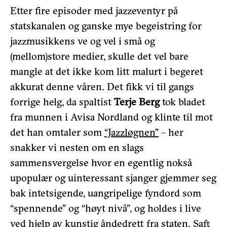
Etter fire episoder med jazzeventyr på
statskanalen og ganske mye begeistring for
jazzmusikkens ve og vel i små og
(mellom)store medier, skulle det vel bare
mangle at det ikke kom litt malurt i begeret
akkurat denne våren. Det fikk vi til gangs
forrige helg, da spaltist
Terje Berg
tok bladet
fra munnen i Avisa Nordland og klinte til mot
det han omtaler som
“Jazzløgnen”
– her
snakker vi nesten om en slags
sammensvergelse hvor en egentlig nokså
upopulær og uinteressant sjanger gjemmer seg
bak intetsigende, uangripelige fyndord som
“spennende” og “høyt nivå”, og holdes i live
ved hjelp av kunstig åndedrett fra staten. Saft