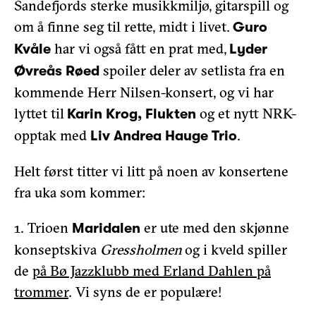
Sandefjords sterke musikkmiljø, gitarspill og
om å finne seg til rette, midt i livet.
Guro
har vi også fått en prat med,
Kvåle
Lyder
spoiler deler av setlista fra en
Øvreås Røed
kommende Herr Nilsen-konsert, og vi har
lyttet til
og et nytt NRK-
Karin Krog, Flukten
opptak med
.
Liv Andrea Hauge Trio
Helt først titter vi litt på noen av konsertene
fra uka som kommer:
1. Trioen
er ute med den skjønne
Maridalen
konseptskiva
Gressholmen
og i kveld spiller
de
på Bø Jazzklubb med Erland Dahlen på
trommer
. Vi syns de er populære!