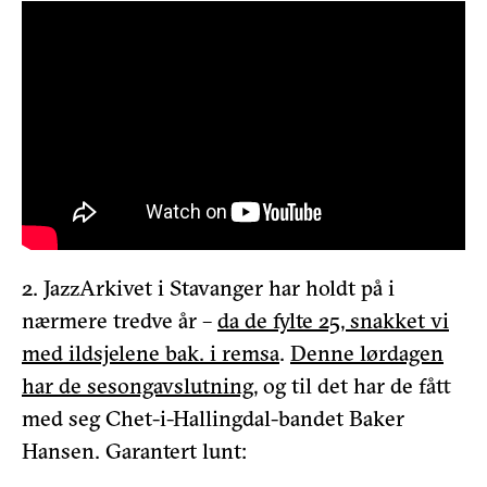
2. JazzArkivet i Stavanger har holdt på i
nærmere tredve år –
da de fylte 25, snakket vi
med ildsjelene bak. i remsa
.
Denne lørdagen
har de sesongavslutning
, og til det har de fått
med seg Chet-i-Hallingdal-bandet Baker
Hansen. Garantert lunt: