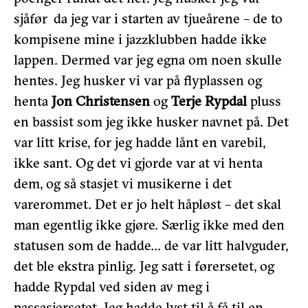
sjåfør da jeg var i starten av tjueårene – de to
kompisene mine i jazzklubben hadde ikke
lappen. Dermed var jeg egna om noen skulle
hentes. Jeg husker vi var på flyplassen og
henta
Jon Christensen
og
Terje Rypdal
pluss
en bassist som jeg ikke husker navnet på. Det
var litt krise, for jeg hadde lånt en varebil,
ikke sant. Og det vi gjorde var at vi henta
dem, og så stasjet vi musikerne i det
varerommet. Det er jo helt håpløst – det skal
man egentlig ikke gjøre. Særlig ikke med den
statusen som de hadde… de var litt halvguder,
det ble ekstra pinlig. Jeg satt i førersetet, og
hadde Rypdal ved siden av meg i
passasjersetet. Jeg hadde lyst til å få til en