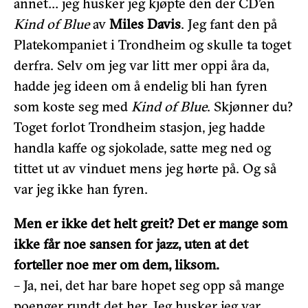
annet… jeg husker jeg kjøpte den der CD’en
Kind of Blue
av
Miles Davis
. Jeg fant den på
Platekompaniet i Trondheim og skulle ta toget
derfra. Selv om jeg var litt mer oppi åra da,
hadde jeg ideen om å endelig bli han fyren
som koste seg med
Kind of Blue
. Skjønner du?
Toget forlot Trondheim stasjon, jeg hadde
handla kaffe og sjokolade, satte meg ned og
tittet ut av vinduet mens jeg hørte på. Og så
var jeg ikke han fyren.
Men er ikke det helt greit? Det er mange som
ikke får noe sansen for jazz, uten at det
forteller noe mer om dem, liksom.
– Ja, nei, det har bare hopet seg opp så mange
poenger rundt det her. Jeg husker jeg var