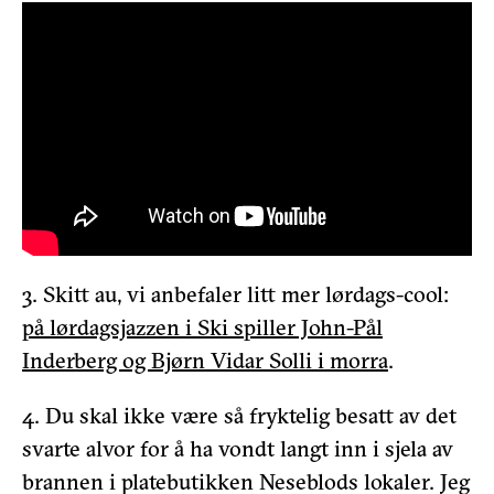
3. Skitt au, vi anbefaler litt mer lørdags-cool:
på lørdagsjazzen i Ski spiller John-Pål
Inderberg og Bjørn Vidar Solli i morra
.
4. Du skal ikke være så fryktelig besatt av det
svarte alvor for å ha vondt langt inn i sjela av
brannen i platebutikken Neseblods lokaler. Jeg