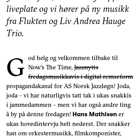
liveplate og vi hører på ny musikk
fra Flukten og Liv Andrea Hauge
Trio.
G
od helg og velkommen tilbake til
Now’s The Time,
Jazznytts
fredagsmusikkavis i digital remseform
propagandakanal for AS Norsk Jazzløgn! Joda,
joda – vi har naturligvis tatt tak i ukas snakkis
i jammedammen – men vi har også andre ting
å by på denne fredagen!
er
Hans Mathisen
ukas hovedintervju helt nederst. Der snakker
han om orkestermusikk, filmkomponister,