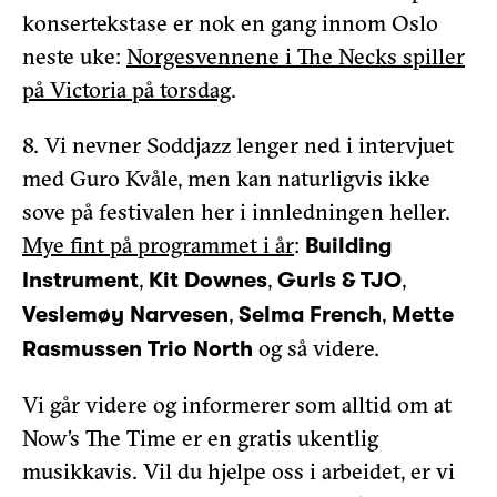
konsertekstase er nok en gang innom Oslo
neste uke:
Norgesvennene i The Necks spiller
på Victoria på torsdag
.
8. Vi nevner Soddjazz lenger ned i intervjuet
med Guro Kvåle, men kan naturligvis ikke
sove på festivalen her i innledningen heller.
Mye fint på programmet i år
:
Building
,
,
,
Instrument
Kit Downes
Gurls & TJO
,
,
Veslemøy Narvesen
Selma French
Mette
og så videre.
Rasmussen Trio North
Vi går videre og informerer som alltid om at
Now’s The Time er en gratis ukentlig
musikkavis. Vil du hjelpe oss i arbeidet, er vi