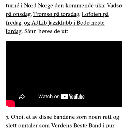
turné i Nord-Norge den kommende uka:
Vadsø
på onsdag
,
Tromsø på torsdag
,
Lofoten på
fredag
og AdLib Jazzklubb i Bodø neste
lørdag
. Sånn høres de ut:
7. Ohoi, et av disse bandene som noen rett og
slett omtaler som Verdens Beste Band i pur