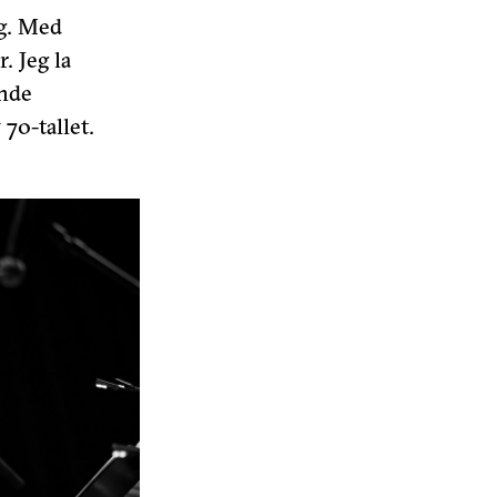
eg. Med
 Jeg la
ende
70-tallet.