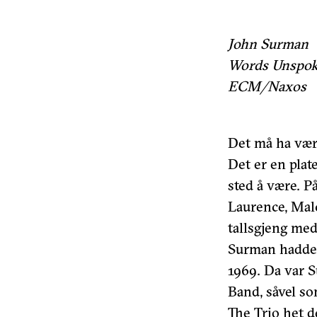
John Surman
Words Unspo
ECM/Naxos
Det må ha væ
Det er en plate
sted å være. P
Laurence, Malc
tallsgjeng me
Surman hadde f
1969. Da var 
Band, såvel so
The Trio het d