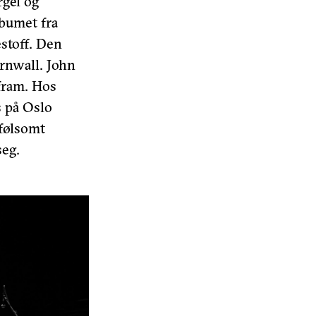
rgel og
lbumet fra
estoff. Den
ornwall. John
 fram. Hos
s på Oslo
 følsomt
seg.