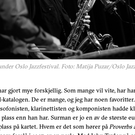
der Oslo Jazzfestival. Foto: Matija Puzar/Oslo Jazz
r gjort mye forskjellig. Som mange vil vite, har han
-katalogen. De er mange, og jeg har noen favoritter.
ksofonisten, klarinettisten og komponisten hadde k
plass enn han har. Surman er jo en av de største e
 plass på kartet. Hvem er det som hører på
Proverbs 