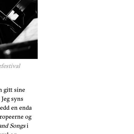
festival
 gitt sine
 Jeg syns
ledd en enda
uropeerne og
and Songs
i