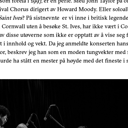
om forelå i 1997, er en perle. Med John Taylor på o
ival Chorus dirigert av Howard Moody. Eller soloa
Saint Ives
? På sistnevnte er vi inne i britisk legend
 Cornwall uten å besøke St. Ives, har ikke vært i C
v disse utøverne som ikke er opptatt av å vise seg
 i innhold og vekt. Da jeg anmeldte konserten han
 fjor, beskrev jeg han som en moden tungvekter med
urde ha stått en mester på høyde med det fineste i 