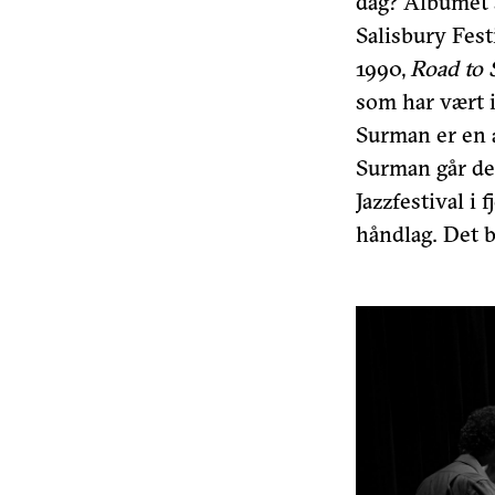
dag? Albumet s
Salisbury Fest
1990,
Road to 
som har vært i
Surman er en a
Surman går det
Jazzfestival i
håndlag. Det b