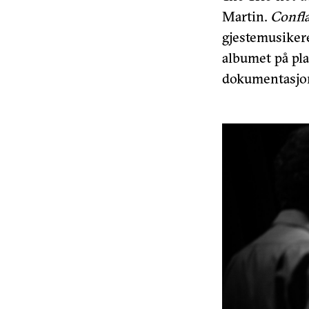
Martin.
Confla
gjestemusiker
albumet på pla
dokumentasjon