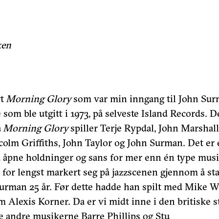
ken
rt
Morning Glory
som var min inngang til John Sur
 som ble utgitt i 1973, på selveste Island Records. De
å
Morning Glory
spiller Terje Rypdal, John Marshall
olm Griffiths, John Taylor og John Surman. Det er 
d åpne holdninger og sans for mer enn én type mus
or lengst markert seg på jazzscenen gjennom å star
Surman 25 år. Før dette hadde han spilt med Mike 
m Alexis Korner. Da er vi midt inne i den britiske s
e andre musikerne Barre Phillips og Stu