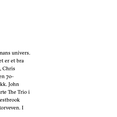
mans univers.
t er et bra
, Chris
en 70-
ikk. John
te The Trio i
Westbrook
torveven. I