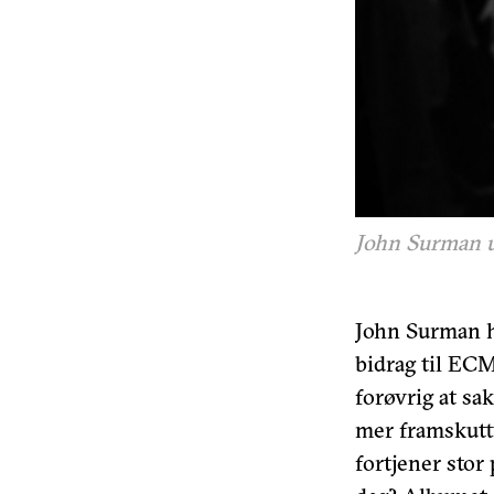
John Surman un
John Surman ha
bidrag til ECM
forøvrig at sa
mer framskutt 
fortjener stor