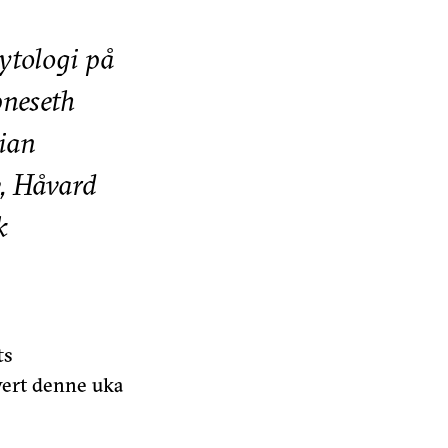
ytologi på
pneseth
ian
e, Håvard
k
ts
hvert denne uka