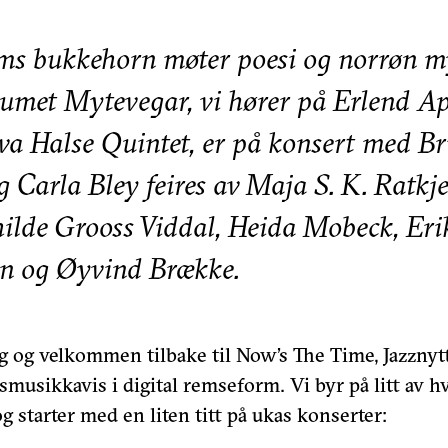
ms bukkehorn møter poesi og norrøn m
umet Mytevegar, vi hører på Erlend A
va Halse Quintet, er på konsert med Br
g Carla Bley feires av Maja S. K. Ratkj
ilde Grooss Viddal, Heida Mobeck, Eri
en og Øyvind Brække.
g og velkommen tilbake til Now’s The Time, Jazznyt
smusikkavis i digital remseform. Vi byr på litt av 
og starter med en liten titt på ukas konserter: