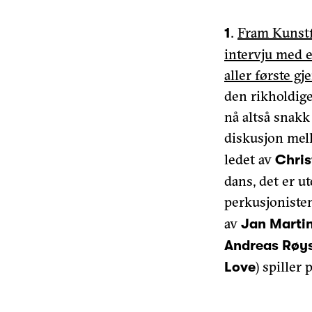
.
Fram Kunstf
1
intervju med e
aller første 
den rikholdige,
nå altså snakk
diskusjon me
ledet av
Chris
dans, det er ut
perkusjonist
av
Jan Marti
Andreas Røy
) spiller 
Love