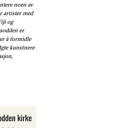
ntere noen av
r artister med
iji og
esodden er
r å formidle
lgte kunstnere
asjon,