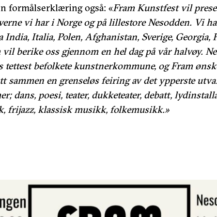
n formålserklæring også: «
Fram Kunstfest vil prese
verne vi har i Norge og på lillestore Nesodden. Vi ha
 India, Italia, Polen, Afghanistan, Sverige, Georgia, F
vil berike oss gjennom en hel dag på vår halvøy. N
s tettest befolkete kunstnerkommune, og Fram ønske
att sammen en grenseløs feiring av det ypperste utva
r; dans, poesi, teater, dukketeater, debatt, lydinstall
 frijazz, klassisk musikk, folkemusikk.»