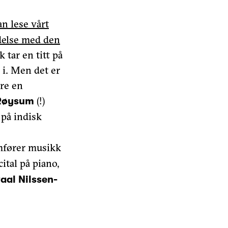
an lese vårt
ndelse med den
k tar en titt på
r i. Men det er
øre en
(!)
Røysum
 på indisk
e
fører musikk
ital på piano,
aal Nilssen-