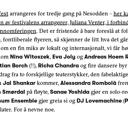
est
arrangeres for tredje gang på Nesodden –
her k
n av festivalens arrangører, Juliana Venter, i forbi
gjennomføringen
. Det er fristende å bare foreslå at fol
 fontliberale flyeren, så skjønner de litt hva det gå
 om en fin miks av lokalt og internasjonalt, vi får h
llom
,
og
Nina Witoszek
Eva Joly
Andreas Hoem 
(!!),
og fire dansere byr
tian Borch
Richa Chandra
drag fra to forskjellige teaterstykker, den fabelaktig
en
kommer,
frem
Jai Shankar
Alessandra Rombolà
på fløyte,
gjør en solo-rec
n Smørdal
Sanae Yoshida
gjør greia si og
(
sum Ensemble
DJ Lovemachine
P
plater. For å nevne noe.