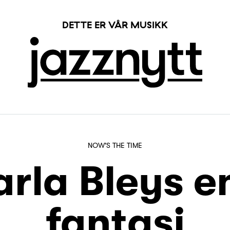
DETTE ER VÅR MUSIKK
NOW'S THE TIME
arla Bleys e
fantasi