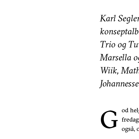
Karl Segle
konseptalb
Trio og Tu
Marsella o
Wiik, Math
Johanness
G
od hel
fredag
også, 