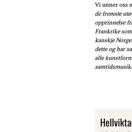
Vi unner oss e
de fremste utø
opprinnelse fra
Frankrike som 
kanskje Norge
dette og har s
alle kunstforme
samtidsmusikk,