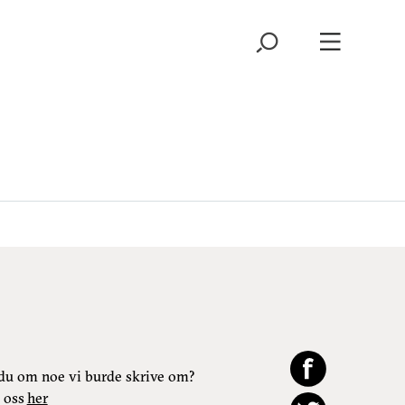
du om noe vi burde skrive om?
 oss
her