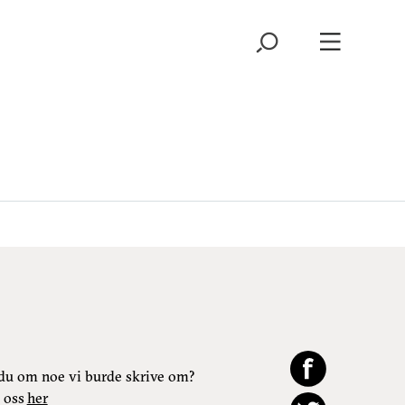
du om noe vi burde skrive om?
 oss
her