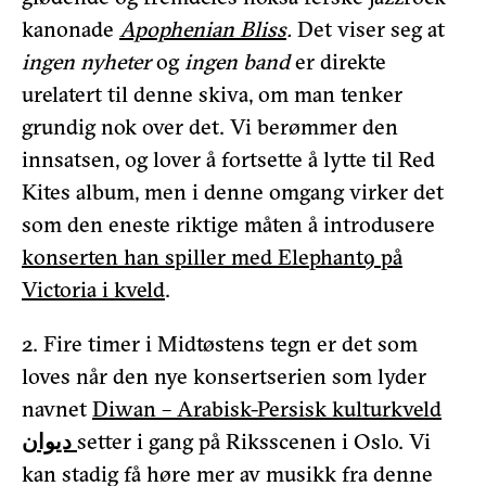
kanonade
Apophenian Bliss
.
Det viser seg at
ingen nyheter
og
ingen band
er direkte
urelatert til denne skiva, om man tenker
grundig nok over det. Vi berømmer den
innsatsen, og lover å fortsette å lytte til Red
Kites album, men i denne omgang virker det
som den eneste riktige måten å introdusere
konserten han spiller med Elephant9 på
Victoria i kveld
.
2. Fire timer i Midtøstens tegn er det som
loves når den nye konsertserien som lyder
navnet
Diwan – Arabisk-Persisk kulturkveld
ديوان
setter i gang på Riksscenen i Oslo. Vi
kan stadig få høre mer av musikk fra denne