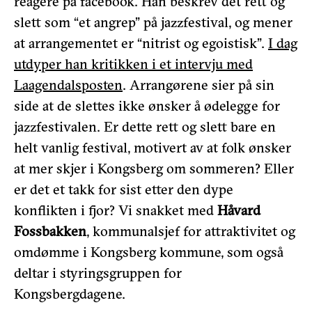
reagere på facebook. Han beskrev det rett og
slett som “et angrep” på jazzfestival, og mener
at arrangementet er “nitrist og egoistisk”.
I dag
utdyper han kritikken i et intervju med
Laagendalsposten
. Arrangørene sier på sin
side at de slettes ikke ønsker å ødelegge for
jazzfestivalen. Er dette rett og slett bare en
helt vanlig festival, motivert av at folk ønsker
at mer skjer i Kongsberg om sommeren? Eller
er det et takk for sist etter den dype
konflikten i fjor? Vi snakket med
Håvard
Fossbakken
, kommunalsjef for attraktivitet og
omdømme i Kongsberg kommune, som også
deltar i styringsgruppen for
Kongsbergdagene.