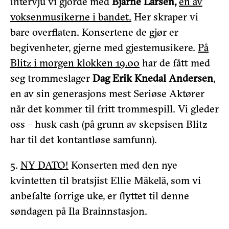
intervju vi gjorde med
Bjarne Larsen,
en av
voksenmusikerne i bandet.
Her skraper vi
bare overflaten. Konsertene de gjør er
begivenheter, gjerne med gjestemusikere.
På
Blitz i morgen klokken 19.00
har de fått med
seg trommeslager
Dag Erik Knedal Andersen
,
en av sin generasjons mest Seriøse Aktører
når det kommer til fritt trommespill. Vi gleder
oss – husk cash (på grunn av skepsisen Blitz
har til det kontantløse samfunn).
5.
NY DATO!
Konserten med den nye
kvintetten til bratsjist Ellie Mäkelä, som vi
anbefalte forrige uke, er flyttet til denne
søndagen på Ila Brainnstasjon.