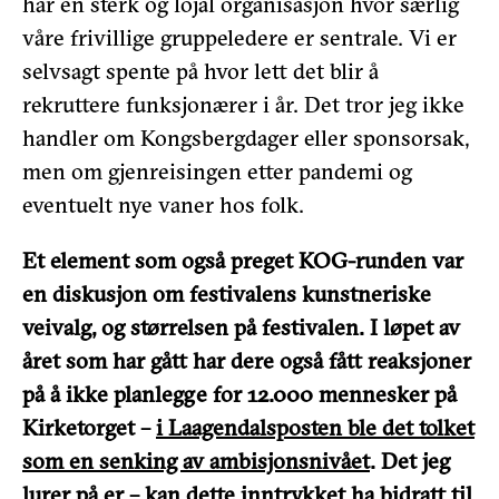
har en sterk og lojal organisasjon hvor særlig
våre frivillige gruppeledere er sentrale. Vi er
selvsagt spente på hvor lett det blir å
rekruttere funksjonærer i år. Det tror jeg ikke
handler om Kongsbergdager eller sponsorsak,
men om gjenreisingen etter pandemi og
eventuelt nye vaner hos folk.
Et element som også preget KOG-runden var
en diskusjon om festivalens kunstneriske
veivalg, og størrelsen på festivalen. I løpet av
året som har gått har dere også fått reaksjoner
på å ikke planlegge for 12.000 mennesker på
Kirketorget –
i Laagendalsposten ble det tolket
som en senking av ambisjonsnivået
. Det jeg
lurer på er – kan dette inntrykket ha bidratt til