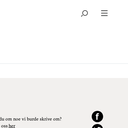
du om noe vi burde skrive om?
 oss
her