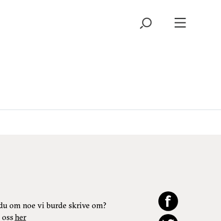
du om noe vi burde skrive om?
 oss
her