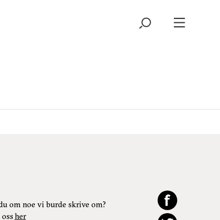
du om noe vi burde skrive om?
 oss
her