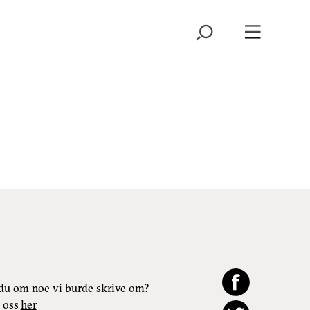
du om noe vi burde skrive om?
 oss
her