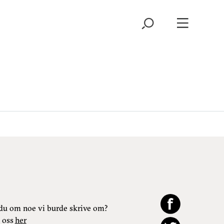
du om noe vi burde skrive om?
 oss
her