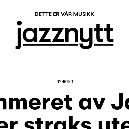
DETTE ER VÅR MUSIKK
NYHETER
meret av J
er straks ut