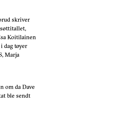
orud skriver
øttitallet,
a Koitilainen
i dag tøyer
, Marja
ien om da Dave
at ble sendt