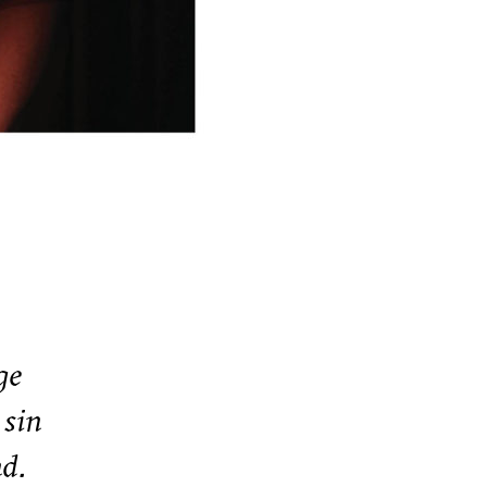
ge
 sin
nd.