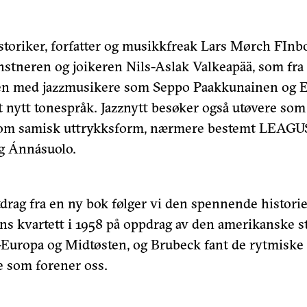
storiker, forfatter og musikkfreak Lars Mørch FInb
stneren og joikeren Nils-Aslak Valkeapää, som fra s
 med jazzmusikere som Seppo Paakkunainen og Es
lt nytt tonespråk. Jazznytt besøker også utøvere som 
som samisk uttrykksform, nærmere bestemt LEAGUS
g Ánnásuolo.
utdrag fra en ny bok følger vi den spennende histor
s kvartett i 1958 på oppdrag av den amerikanske st
t-Europa og Midtøsten, og Brubeck fant de rytmiske
e som forener oss.