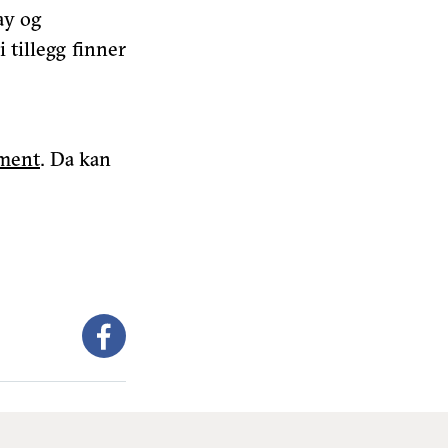
ay og
tillegg finner
ment
. Da kan