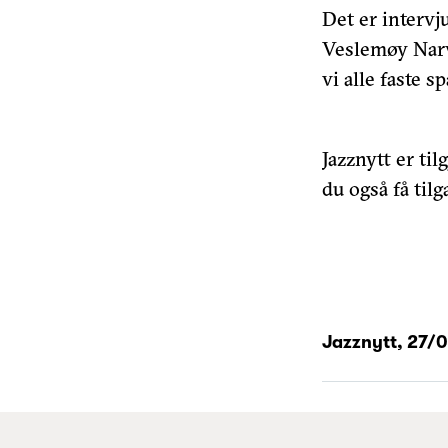
Det er interv
Veslemøy Narv
vi alle faste 
Jazznytt er ti
du også få tilg
Jazznytt,
27/