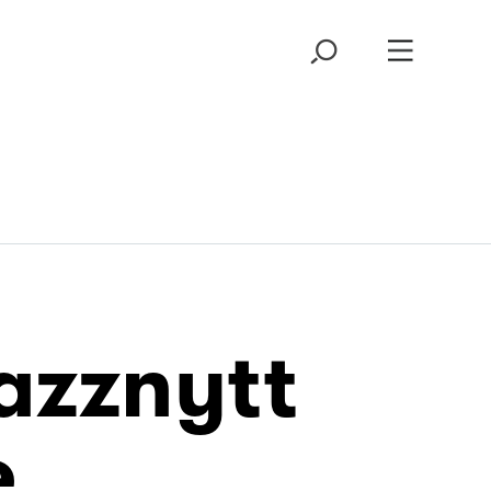
azznytt
e