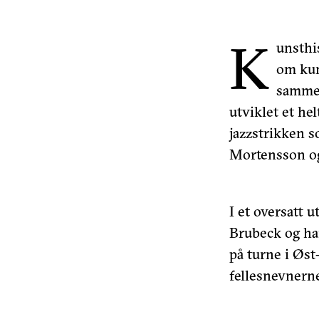
K
unsthi
om kun
sammen
utviklet et he
jazzstrikken 
Mortensson o
I et oversatt 
Brubeck og han
på turne i Øs
fellesnevnern