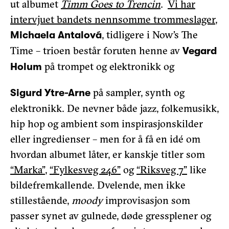
ut albumet
Timm Goes to Trencin
.
Vi har
intervjuet bandets nennsomme trommeslager
,
, tidligere i Now’s The
Michaela Antalová
Time – trioen består foruten henne av
Vegard
på trompet og elektronikk og
Holum
på sampler, synth og
Sigurd Ytre-Arne
elektronikk. De nevner både jazz, folkemusikk,
hip hop og ambient som inspirasjonskilder
eller ingredienser – men for å få en idé om
hvordan albumet låter, er kanskje titler som
“Marka”
,
“Fylkesveg 246”
og
“Riksveg 7”
like
bildefremkallende. Dvelende, men ikke
stillestående,
moody
improvisasjon som
passer synet av gulnede, døde gressplener og