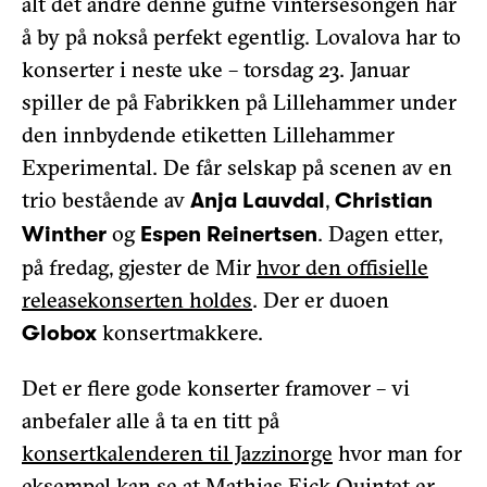
alt det andre denne gufne vintersesongen har
å by på nokså perfekt egentlig. Lovalova har to
konserter i neste uke – torsdag 23. Januar
spiller de på Fabrikken på Lillehammer under
den innbydende etiketten Lillehammer
Experimental. De får selskap på scenen av en
trio bestående av
,
Anja Lauvdal
Christian
og
. Dagen etter,
Winther
Espen Reinertsen
på fredag, gjester de Mir
hvor den offisielle
releasekonserten holdes
. Der er duoen
konsertmakkere.
Globox
Det er flere gode konserter framover – vi
anbefaler alle å ta en titt på
konsertkalenderen til Jazzinorge
hvor man for
eksempel kan se at Mathias Eick Quintet er