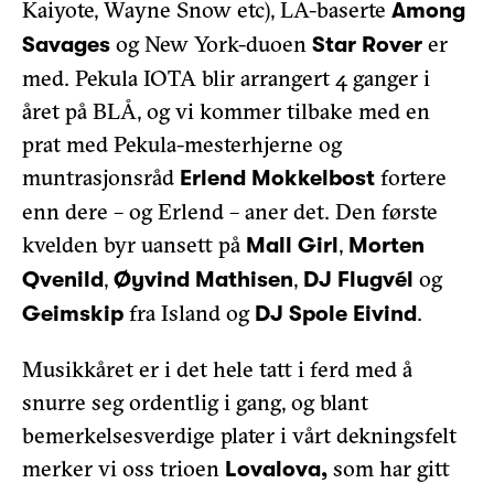
Kaiyote, Wayne Snow etc), LA-baserte
Among
og New York-duoen
er
Savages
Star Rover
med. Pekula IOTA blir arrangert 4 ganger i
året på BLÅ, og vi kommer tilbake med en
prat med Pekula-mesterhjerne og
muntrasjonsråd
fortere
Erlend Mokkelbost
enn dere – og Erlend – aner det. Den første
kvelden byr uansett på
,
Mall Girl
Morten
,
,
og
Qvenild
Øyvind Mathisen
DJ Flugvél
fra Island og
.
Geimskip
DJ Spole Eivind
Musikkåret er i det hele tatt i ferd med å
snurre seg ordentlig i gang, og blant
bemerkelsesverdige plater i vårt dekningsfelt
merker vi oss trioen
som har gitt
Lovalova,