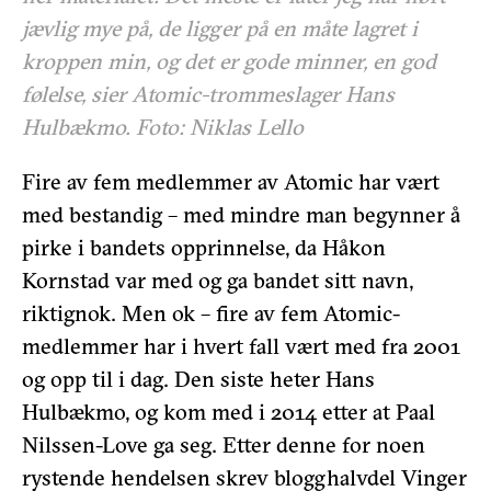
jævlig mye på, de ligger på en måte lagret i
kroppen min, og det er gode minner, en god
følelse, sier Atomic-trommeslager Hans
Hulbækmo. Foto: Niklas Lello
Fire av fem medlemmer av Atomic har vært
med bestandig – med mindre man begynner å
pirke i bandets opprinnelse, da Håkon
Kornstad var med og ga bandet sitt navn,
riktignok. Men ok – fire av fem Atomic-
medlemmer har i hvert fall vært med fra 2001
og opp til i dag. Den siste heter Hans
Hulbækmo, og kom med i 2014 etter at Paal
Nilssen-Love ga seg. Etter denne for noen
rystende hendelsen skrev blogghalvdel Vinger