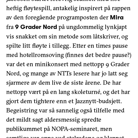
heftig fløytespill, antakelig inspirert på rappen
av den foregående programposten der
Mira
fra
på ungdommelig lynkjapt
9 Grader Nord
vis snakket om sin metode som låtskriver, og
spilte litt fløyte i tillegg. Etter en times pause
med hotellromsoving (finnes det bedre pause?)
var det en minikonsert med nettopp 9 Grader
Nord, og mange av NTTs lesere har jo latt seg
sjarmere av dem live de siste årene. De har
nettopp vært på en lang skoleturné, og det har
gjort dem tightere enn et Jazznytt-budsjett.
Begeistring var så sannelig også tilfelle med
det mildt sagt aldersmessig spredte
publikummet på NOPA-seminaret, men
samtlige var oppe ved stolradene og klappet,