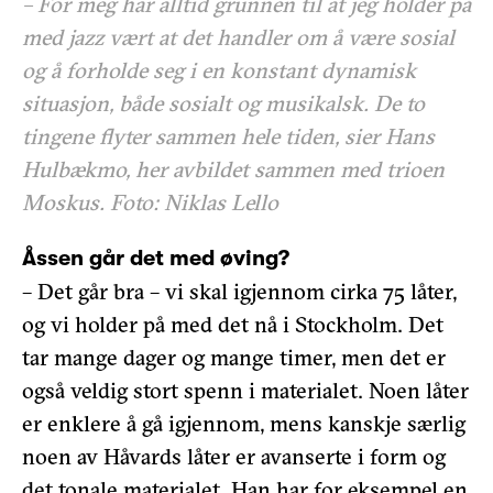
– For meg har alltid grunnen til at jeg holder på
med jazz vært at det handler om å være sosial
og å forholde seg i en konstant dynamisk
situasjon, både sosialt og musikalsk. De to
tingene flyter sammen hele tiden, sier Hans
Hulbækmo, her avbildet sammen med trioen
Moskus. Foto: Niklas Lello
Åssen går det med øving?
– Det går bra – vi skal igjennom cirka 75 låter,
og vi holder på med det nå i Stockholm. Det
tar mange dager og mange timer, men det er
også veldig stort spenn i materialet. Noen låter
er enklere å gå igjennom, mens kanskje særlig
noen av Håvards låter er avanserte i form og
det tonale materialet. Han har for eksempel en