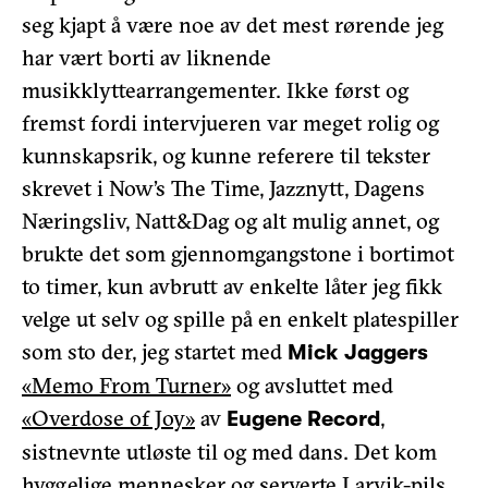
seg kjapt å være noe av det mest rørende jeg
har vært borti av liknende
musikklyttearrangementer. Ikke først og
fremst fordi intervjueren var meget rolig og
kunnskapsrik, og kunne referere til tekster
skrevet i Now’s The Time, Jazznytt, Dagens
Næringsliv, Natt&Dag og alt mulig annet, og
brukte det som gjennomgangstone i bortimot
to timer, kun avbrutt av enkelte låter jeg fikk
velge ut selv og spille på en enkelt platespiller
som sto der, jeg startet med
Mick Jaggers
«Memo From Turner»
og avsluttet med
«Overdose of Joy»
av
,
Eugene Record
sistnevnte utløste til og med dans. Det kom
hyggelige mennesker og serverte Larvik-pils