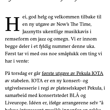
H
ei, god helg og velkommen tilbake til
en ny utgave av Now’s The Time,
Jazznytts ukentlige musikkavis i
remseform om jazz og omegn. Vi er innom
begge deler i et fyldig nummer denne uka.
Først tar vi med oss noe småplukk om ting vi
har i vente:
På torsdag er går
første utgave av Pekula IOTA
av stabelen. IOTA er en ny konsert- og
utgivelsesserie i regi av plateselskapet Pekula, i
samarbeid med konsertstedet BLÅ og
Liveurope. Idéen er, ifølge arrangørene selv “å
belyse interessant musikk innenfor en rekke