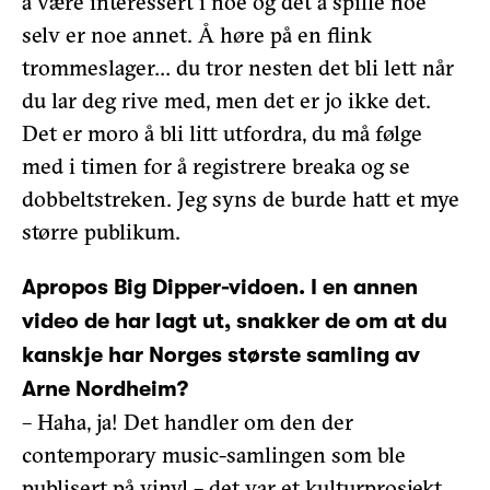
å være interessert i noe og det å spille noe
selv er noe annet. Å høre på en flink
trommeslager… du tror nesten det bli lett når
du lar deg rive med, men det er jo ikke det.
Det er moro å bli litt utfordra, du må følge
med i timen for å registrere breaka og se
dobbeltstreken. Jeg syns de burde hatt et mye
større publikum.
Apropos Big Dipper-vidoen. I en annen
video de har lagt ut, snakker de om at du
kanskje har Norges største samling av
Arne Nordheim?
– Haha, ja! Det handler om den der
contemporary music-samlingen som ble
publisert på vinyl – det var et kulturprosjekt