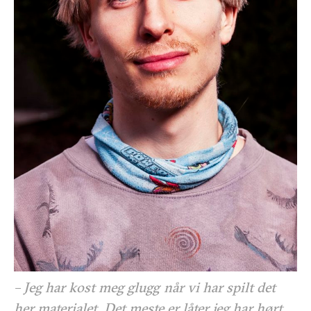
– Jeg har kost meg glugg når vi har spilt det
her materialet. Det meste er låter jeg har hørt