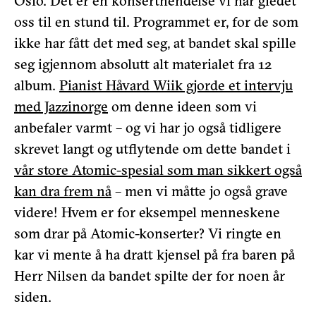
Oslo. Det er en konserthendelse vi har gledet
oss til en stund til. Programmet er, for de som
ikke har fått det med seg, at bandet skal spille
seg igjennom absolutt alt materialet fra 12
album.
Pianist Håvard Wiik gjorde et intervju
med Jazzinorge
om denne ideen som vi
anbefaler varmt – og vi har jo også tidligere
skrevet langt og utflytende om dette bandet i
vår store Atomic-spesial som man sikkert også
kan dra frem nå
– men vi måtte jo også grave
videre! Hvem er for eksempel menneskene
som drar på Atomic-konserter? Vi ringte en
kar vi mente å ha dratt kjensel på fra baren på
Herr Nilsen da bandet spilte der for noen år
siden.