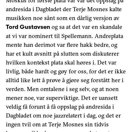
Moskus for første plata vår var det oppslag på
andresida i Dagbladet der Terje Mosnes kalte
musikken noe sånt som en dårlig versjon av
og sa at det var en skandale
Tord Gustavsen
at vi var nominert til Spellemann. Andreplata
mente han derimot var flere hakk bedre, og
har et kult avsnitt på slutten som diskuterer
hvilken kontekst plata skal høres i. Det var
livlig, både hardt og gøy for oss, for det er ikke
alltid like lett å prøve å gjøre seg forstått her i
verden. Men omtalene i seg selv, og at noen
mener noe, var superviktige. Det er uansett
veldig få forunt å få oppslag på andresida i
Dagbladet om noe jazzrelatert i dag, og det er
ingen tvil om at Terje Mosnes sin tidvis