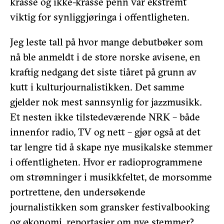
krasse og ikke-krasse penn var ekstremt
viktig for synliggjøringa i offentligheten.
Jeg leste tall på hvor mange debutbøker som
nå ble anmeldt i de store norske avisene, en
kraftig nedgang det siste tiåret på grunn av
kutt i kulturjournalistikken. Det samme
gjelder nok mest sannsynlig for jazzmusikk.
Et nesten ikke tilstedeværende NRK – både
innenfor radio, TV og nett – gjør også at det
tar lengre tid å skape nye musikalske stemmer
i offentligheten. Hvor er radioprogrammene
om strømninger i musikkfeltet, de morsomme
portrettene, den undersøkende
journalistikken som gransker festivalbooking
og økonomi, reportasjer om nye stemmer?