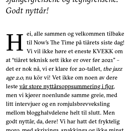
Godt nyttår!
H
ei, alle sammen og velkommen tilbake
til Now’s The Time på tiårets siste dag!
Vi vil ikke høre et eneste KVEKK om
at “tiåret teknisk sett ikke er over før 2021” –
det er nok nå, vi er klare for 20-tallet,
the jazz
age 2.0,
nu kör vi! Vet ikke om noen av dere
leste
vår store nyttårsoppsummering i fjor
,
men vi kjører noenlunde samme greie, med
litt intervjuer og en romjulsbrevveksling
mellom blogghalvdelene helt til slutt. Men
godt nyttår, da, dere! Vi har hatt det fryktelig
moro, med skrivinga, snakkinga og ikke minst