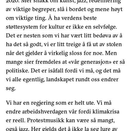
2020. Mer snakk om kunst, jazz, redefinering
av viktige begreper, slå i bordet og mene høyt
om viktige ting. Å ha verdens beste
støttesystem for kultur er ikke en selvfølge.
Det er nesten som vi har vært litt bedøva av å
ha det så godt, vi er litt treige å få ut av stolen
når det gjelder å virkelig sloss for noe. Men
mange sier fremdeles at «vår generasjon» er så
politiske. Det er isåfall fordi vi må, og det må
vi alle egentlig, landskapet rundt oss endrer
seg.
Vi har en regjering som er helt ute. Vi må
endre arbeidshverdagen vår fordi klimakrisa
er reell. Protestmusikk kan være så mangt,
også jazz. Her gjelds det å ikke la seg lure av