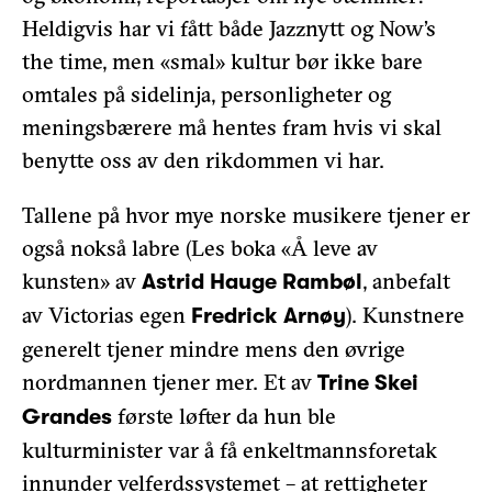
Heldigvis har vi fått både Jazznytt og Now’s
the time, men «smal» kultur bør ikke bare
omtales på sidelinja, personligheter og
meningsbærere må hentes fram hvis vi skal
benytte oss av den rikdommen vi har.
Tallene på hvor mye norske musikere tjener er
også nokså labre (Les boka «Å leve av
kunsten» av
, anbefalt
Astrid Hauge Rambøl
av Victorias egen
). Kunstnere
Fredrick Arnøy
generelt tjener mindre mens den øvrige
nordmannen tjener mer. Et av
Trine Skei
første løfter da hun ble
Grandes
kulturminister var å få enkeltmannsforetak
innunder velferdssystemet – at rettigheter