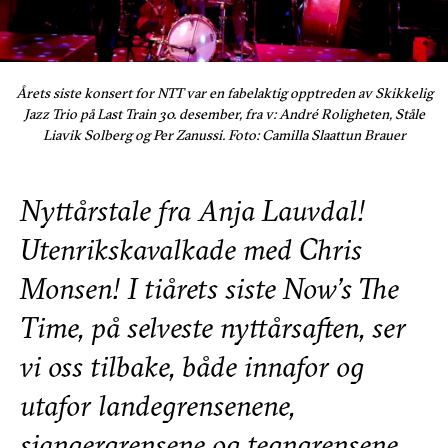
Årets siste konsert for NTT var en fabelaktig opptreden av Skikkelig
Jazz Trio på Last Train 30. desember, fra v: André Roligheten, Ståle
Liavik Solberg og Per Zanussi. Foto: Camilla Slaattun Brauer
Nyttårstale fra Anja Lauvdal!
Utenrikskavalkade med Chris
Monsen! I tiårets siste Now’s The
Time, på selveste nyttårsaften, ser
vi oss tilbake, både innafor og
utafor landegrensenene,
sjangergrensene og tegngrensene.