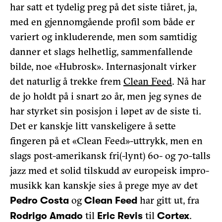
har satt et tydelig preg på det siste tiåret, ja,
med en gjennomgående profil som både er
variert og inkluderende, men som samtidig
danner et slags helhetlig, sammenfallende
bilde, noe «Hubrosk». Internasjonalt virker
det naturlig å trekke frem
Clean Feed
. Nå har
de jo holdt på i snart 20 år, men jeg synes de
har styrket sin posisjon i løpet av de siste ti.
Det er kanskje litt vanskeligere å sette
fingeren på et «Clean Feed»-uttrykk, men en
slags post-amerikansk fri(-lynt) 60- og 70-talls
jazz med et solid tilskudd av europeisk impro-
musikk kan kanskje sies å prege mye av det
og
har gitt ut, fra
Pedro Costa
Clean Feed
til
til
.
Rodrigo Amado
Eric Revis
Cortex