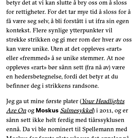
betyr det at vi kan slutte å bry oss om å sloss
for rettigheter. For det tar mye tid å sloss for å
få være seg selv, å bli forstått i ut ifra sin egen
kontekst. Flere synlige ytterpunkter vil
strekke strikken og gi mer rom der hver av oss
kan være unike. Uten at det oppleves «rart»
eller «fremmed» å se unike stemmer. At noe
oppleves «rart» bør sånn sett (fra nå av) være
en hedersbetegnelse, fordi det betyr at du
befinner deg i strikkens randsone.
Jeg ga ut mine første plater (
Your Headlights
Are On
og
Salmesykkel
) i 2011, og er
Moskus
sånn sett ikke helt ferdig med tiårssyklusen
ennå. Da vi ble nominert til Spellemann med