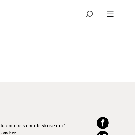
du om noe vi burde skrive om?
 oss
her