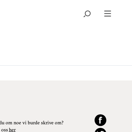
du om noe vi burde skrive om?
 oss
her