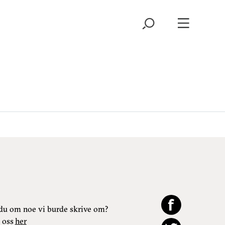
du om noe vi burde skrive om?
 oss
her