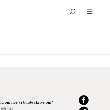
du om noe vi burde skrive om?
 oss
her