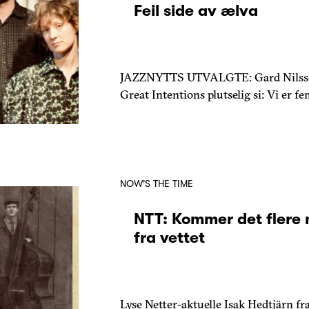
Feil side av ælva
JAZZNYTTS UTVALGTE: Gard Nilssens
Great Intentions plutselig si: Vi er fe
NOW'S THE TIME
NTT: Kommer det flere 
fra vettet
Lyse Netter-aktuelle Isak Hedtjärn fr