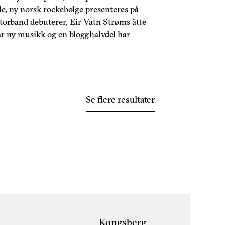
e, ny norsk rockebølge presenteres på
torband debuterer, Eir Vatn Strøms åtte
ar ny musikk og en blogghalvdel har
Se flere resultater
Kongsberg