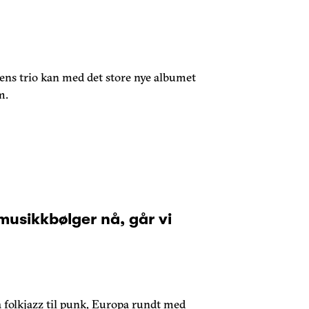
 trio kan med det store nye albumet
m.
musikkbølger nå, går vi
a folkjazz til punk, Europa rundt med